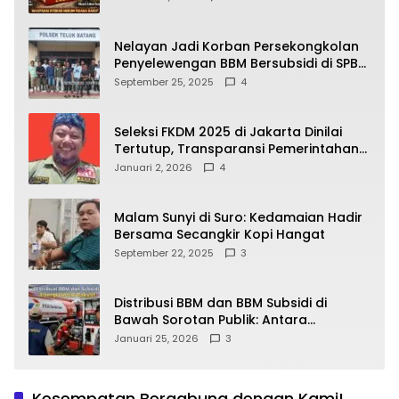
yang Wajib Dipahami Publik
Nelayan Jadi Korban Persekongkolan
Penyelewengan BBM Bersubsidi di SPBU
64.78809 Teluk Batang
September 25, 2025
4
Seleksi FKDM 2025 di Jakarta Dinilai
Tertutup, Transparansi Pemerintahan
Pramono–Rano Dipertanyakan
Januari 2, 2026
4
Malam Sunyi di Suro: Kedamaian Hadir
Bersama Secangkir Kopi Hangat
September 22, 2025
3
Distribusi BBM dan BBM Subsidi di
Bawah Sorotan Publik: Antara
Kepentingan Negara, Hak Konsumen,
Januari 25, 2026
3
dan Tantangan Pengawasan
Kesempatan Bergabung dengan Kami!