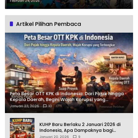
Santuni Anak Yatim dan Janda
Februari 24, 2025
Tua
Artikel Pilihan Pembaca
Peta Besar OTT KPK di Indonesia: Dari Pajak hingga
Kepala Daerah, Begini Wajah Korupsi yang
Terbongkar
Januari 23, 2026
10
KUHP Baru Berlaku 2 Januari 2026 di
Indonesia, Apa Dampaknya bagi
Kehidupan Warga? Ini Aturan Kunci
Januari 20, 2026
9