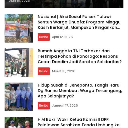
Asuhan: TNI AD Turun Tangan,
April 18, 2026
Seberapa Besar Dampaknya bagi
Anak-Anak?
Nasional | Aksi Sosial Polsek Talawi
Sentuh Warga Dhuafa: Program Minggu
Kasih Berlanjut, Mampukah Ringankan
Beban Masyarakat?
Berita
April 12, 2026
Rumah Anggota TNI Terbakar dan
Tertimpa Pohon di Ponorogo: Respons
Cepat Dandim Jadi Sorotan Solidaritas?
Berita
Maret 31, 2026
Hidup Susah di Jeneponto, Tangis Haru
Dg Rannu Membuat Warga Tercengang,
Apa Selanjutnya?
Berita
Januari 17, 2026
H.M Bakri Wakil Ketua Komisi II DPR
Pelalawan Serahkan Tenda Limbung ke