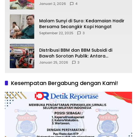
Pramono–Rano Dipertanyakan
Januari 2, 2026
4
Malam Sunyi di Suro: Kedamaian Hadir
Bersama Secangkir Kopi Hangat
September 22, 2025
3
Distribusi BBM dan BBM Subsidi di
Bawah Sorotan Publik: Antara
Kepentingan Negara, Hak Konsumen,
Januari 25, 2026
3
dan Tantangan Pengawasan
Kesempatan Bergabung dengan Kami!