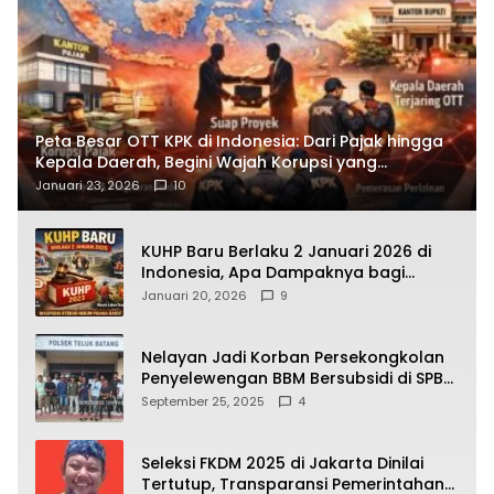
Peta Besar OTT KPK di Indonesia: Dari Pajak hingga
Kepala Daerah, Begini Wajah Korupsi yang
Terbongkar
Januari 23, 2026
10
KUHP Baru Berlaku 2 Januari 2026 di
Indonesia, Apa Dampaknya bagi
Kehidupan Warga? Ini Aturan Kunci
Januari 20, 2026
9
yang Wajib Dipahami Publik
Nelayan Jadi Korban Persekongkolan
Penyelewengan BBM Bersubsidi di SPBU
64.78809 Teluk Batang
September 25, 2025
4
Seleksi FKDM 2025 di Jakarta Dinilai
Tertutup, Transparansi Pemerintahan