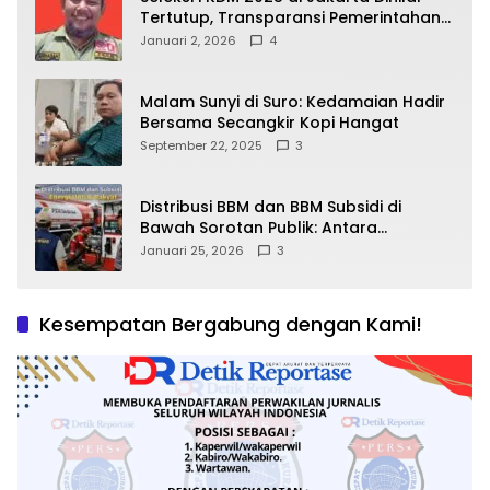
Tertutup, Transparansi Pemerintahan
Pramono–Rano Dipertanyakan
Januari 2, 2026
4
Malam Sunyi di Suro: Kedamaian Hadir
Bersama Secangkir Kopi Hangat
September 22, 2025
3
Distribusi BBM dan BBM Subsidi di
Bawah Sorotan Publik: Antara
Kepentingan Negara, Hak Konsumen,
Januari 25, 2026
3
dan Tantangan Pengawasan
Kesempatan Bergabung dengan Kami!