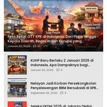
Peta Besar OTT KPK di Indonesia: Dari Pajak hingga
Kepala Daerah, Begini Wajah Korupsi yang
Terbongkar
Januari 23, 2026
10
KUHP Baru Berlaku 2 Januari 2026 di
Indonesia, Apa Dampaknya bagi
Kehidupan Warga? Ini Aturan Kunci
Januari 20, 2026
9
yang Wajib Dipahami Publik
Nelayan Jadi Korban Persekongkolan
Penyelewengan BBM Bersubsidi di SPBU
64.78809 Teluk Batang
September 25, 2025
4
Seleksi FKDM 2025 di Jakarta Dinilai