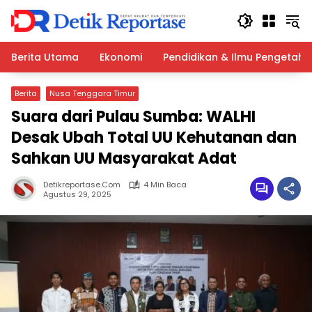
Langsung
ke
konten
Berita Utama
Ekonomi
Pendidikan & Ilmu Pengetah
Berita
Nusa Tenggara Timur
Suara dari Pulau Sumba: WALHI
Desak Ubah Total UU Kehutanan dan
Sahkan UU Masyarakat Adat
Detikreportase.com
4 Min Baca
Agustus 29, 2025