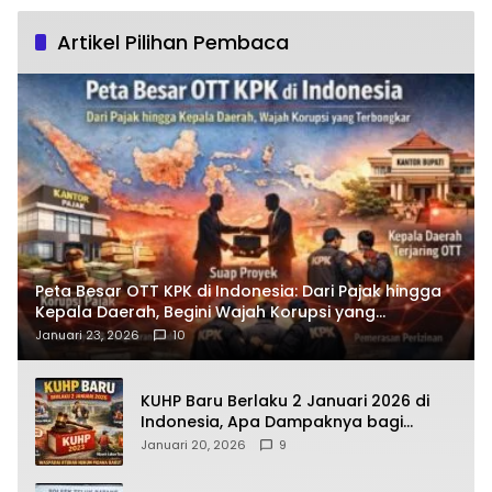
Artikel Pilihan Pembaca
Peta Besar OTT KPK di Indonesia: Dari Pajak hingga
Kepala Daerah, Begini Wajah Korupsi yang
Terbongkar
Januari 23, 2026
10
KUHP Baru Berlaku 2 Januari 2026 di
Indonesia, Apa Dampaknya bagi
Kehidupan Warga? Ini Aturan Kunci
Januari 20, 2026
9
yang Wajib Dipahami Publik