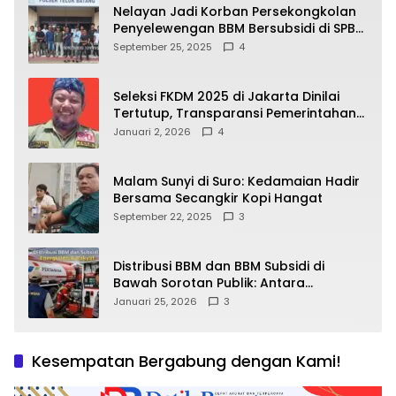
Nelayan Jadi Korban Persekongkolan
Penyelewengan BBM Bersubsidi di SPBU
64.78809 Teluk Batang
September 25, 2025
4
Seleksi FKDM 2025 di Jakarta Dinilai
Tertutup, Transparansi Pemerintahan
Pramono–Rano Dipertanyakan
Januari 2, 2026
4
Malam Sunyi di Suro: Kedamaian Hadir
Bersama Secangkir Kopi Hangat
September 22, 2025
3
Distribusi BBM dan BBM Subsidi di
Bawah Sorotan Publik: Antara
Kepentingan Negara, Hak Konsumen,
Januari 25, 2026
3
dan Tantangan Pengawasan
Kesempatan Bergabung dengan Kami!