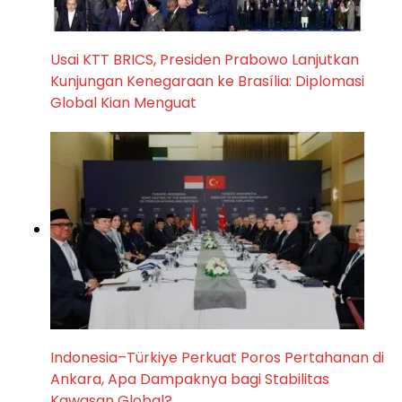
Usai KTT BRICS, Presiden Prabowo Lanjutkan
Kunjungan Kenegaraan ke Brasília: Diplomasi
Global Kian Menguat
Indonesia–Türkiye Perkuat Poros Pertahanan di
Ankara, Apa Dampaknya bagi Stabilitas
Kawasan Global?