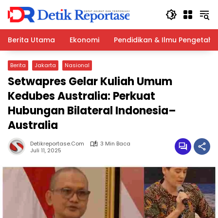
Langsung
ke
konten
Berita Utama
Ekonomi
Pendidikan & Ilmu Pengetah
Berita
Jakarta
Nasional
Setwapres Gelar Kuliah Umum
Kedubes Australia: Perkuat
Hubungan Bilateral Indonesia–
Australia
Detikreportase.com
3 Min Baca
Juli 11, 2025