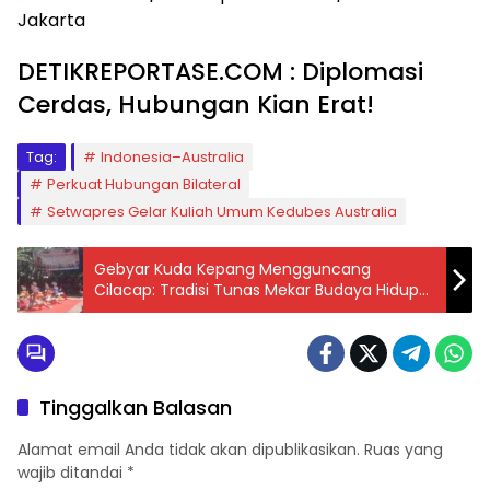
Jakarta
DETIKREPORTASE.COM : Diplomasi
Cerdas, Hubungan Kian Erat!
Tag:
Indonesia–Australia
Perkuat Hubungan Bilateral
Setwapres Gelar Kuliah Umum Kedubes Australia
Gebyar Kuda Kepang Mengguncang
Cilacap: Tradisi Tunas Mekar Budaya Hidup
Kembali di Desa Sampang
Tinggalkan Balasan
Alamat email Anda tidak akan dipublikasikan.
Ruas yang
wajib ditandai
*