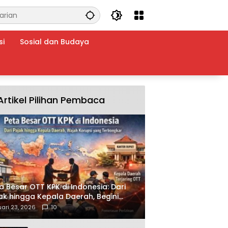
si
Sosial dan Budaya
Artikel Pilihan Pembaca
a Besar OTT KPK di Indonesia: Dari
ak hingga Kepala Daerah, Begini
ah Korupsi yang Terbongkar
ari 23, 2026
10