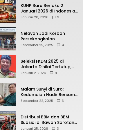
KUHP Baru Berlaku 2
Januari 2026 di Indonesia,
Apa Dampaknya bagi
Januari 20, 2026
9
Kehidupan Warga? Ini
Aturan Kunci yang Wajib
Dipahami Publik
Nelayan Jadi Korban
Persekongkolan
Penyelewengan BBM
September 25, 2025
4
Bersubsidi di SPBU
64.78809 Teluk Batang
Seleksi FKDM 2025 di
Jakarta Dinilai Tertutup,
Transparansi
Januari 2, 2026
4
Pemerintahan Pramono–
Rano Dipertanyakan
Malam Sunyi di Suro:
Kedamaian Hadir Bersama
Secangkir Kopi Hangat
September 22, 2025
3
Distribusi BBM dan BBM
Subsidi di Bawah Sorotan
Publik: Antara Kepentingan
Januari 25, 2026
3