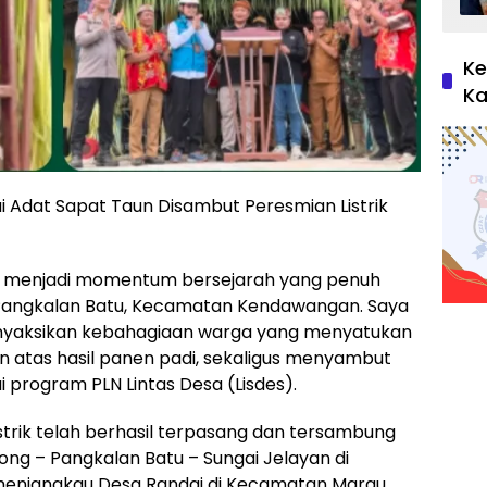
Ke
Ka
Adat Sapat Taun Disambut Peresmian Listrik
) menjadi momentum bersejarah yang penuh
 Pangkalan Batu, Kecamatan Kendawangan. Saya
nyaksikan kebahagiaan warga yang menyatukan
un atas hasil panen padi, sekaligus menyambut
ui program PLN Lintas Desa (Lisdes).
listrik telah berhasil terpasang dan tersambung
ong – Pangkalan Batu – Sungai Jelayan di
enjangkau Desa Randai di Kecamatan Marau.