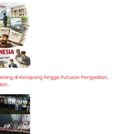
 Pelang di Ketapang hingga Putusan Pengadilan,
dan…