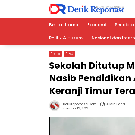
Langsung
ke
konten
Berita Utama
Ekonomi
Pendidik
Politik & Hukum
Nasional dan Inter
Berita
RIAU
Sekolah Ditutup 
Nasib Pendidikan
Keranji Timur Te
Detikreportase.com
4 Min Baca
Januari 12, 2026