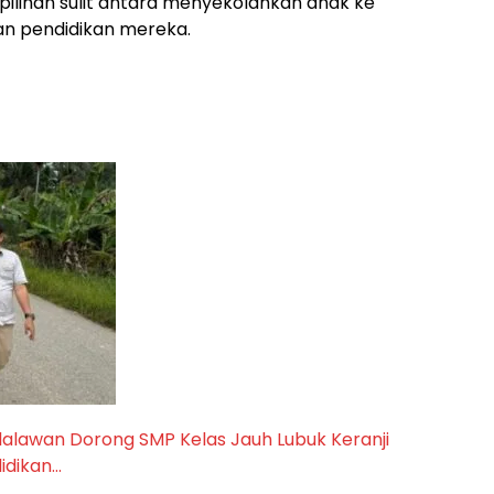
ilihan sulit antara menyekolahkan anak ke
an pendidikan mereka.
elalawan Dorong SMP Kelas Jauh Lubuk Keranji
didikan…