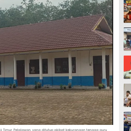
nji Timur, Pelalawan, yang ditutup akibat kekurangan tenaga guru