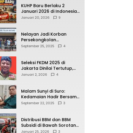
KUHP Baru Berlaku 2
Januari 2026 di Indonesia,
Apa Dampaknya bagi
Januari 20, 2026
9
Kehidupan Warga? Ini
Aturan Kunci yang Wajib
Dipahami Publik
Nelayan Jadi Korban
Persekongkolan
Penyelewengan BBM
September 25, 2025
4
Bersubsidi di SPBU
64.78809 Teluk Batang
Seleksi FKDM 2025 di
Jakarta Dinilai Tertutup,
Transparansi
Januari 2, 2026
4
Pemerintahan Pramono–
Rano Dipertanyakan
Malam Sunyi di Suro:
Kedamaian Hadir Bersama
Secangkir Kopi Hangat
September 22, 2025
3
Distribusi BBM dan BBM
Subsidi di Bawah Sorotan
Publik: Antara Kepentingan
Januari 25, 2026
3