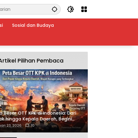
si
Sosial dan Budaya
Artikel Pilihan Pembaca
a Besar OTT KPK di Indonesia: Dari
ak hingga Kepala Daerah, Begini
ah Korupsi yang Terbongkar
ari 23, 2026
10