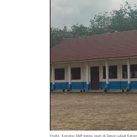
Fhoto : Kondisi SMP kelas jauh di Desa Lubuk Kera