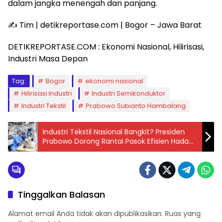
dalam jangka menengah dan panjang.
✍️ Tim | detikreportase.com | Bogor – Jawa Barat
DETIKREPORTASE.COM : Ekonomi Nasional, Hilirisasi,
Industri Masa Depan
Tag:
Bogor
ekonomi nasional
Hilirisasi Industri
Industri Semikonduktor
Industri Tekstil
Prabowo Subianto Hambalang
Industri Tekstil Nasional Bangkit? Presiden
Prabowo Dorong Rantai Pasok Efisien Hadapi
Persaingan Global
Tinggalkan Balasan
Alamat email Anda tidak akan dipublikasikan.
Ruas yang