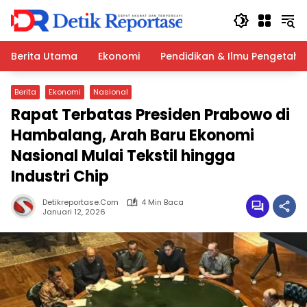
Langsung
ke
konten
Berita Utama
Ekonomi
Pendidikan & Ilmu Pengetah
Berita
Ekonomi
Nasional
Rapat Terbatas Presiden Prabowo di
Hambalang, Arah Baru Ekonomi
Nasional Mulai Tekstil hingga
Industri Chip
Detikreportase.com
4 Min Baca
Januari 12, 2026