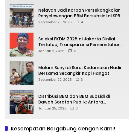
Nelayan Jadi Korban Persekongkolan
Penyelewengan BBM Bersubsidi di SPBU
64.78809 Teluk Batang
September 25, 2025
4
Seleksi FKDM 2025 di Jakarta Dinilai
Tertutup, Transparansi Pemerintahan
Pramono–Rano Dipertanyakan
Januari 2, 2026
4
Malam Sunyi di Suro: Kedamaian Hadir
Bersama Secangkir Kopi Hangat
September 22, 2025
3
Distribusi BBM dan BBM Subsidi di
Bawah Sorotan Publik: Antara
Kepentingan Negara, Hak Konsumen,
Januari 25, 2026
3
dan Tantangan Pengawasan
Kesempatan Bergabung dengan Kami!