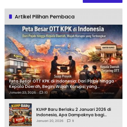
Artikel Pilihan Pembaca
Peta Besar OTT KPK di Indonesia: Dari Pajak hingga
Kepala Daerah, Begini Wajah Korupsi yang
Terbongkar
Januari 23, 2026
10
KUHP Baru Berlaku 2 Januari 2026 di
Indonesia, Apa Dampaknya bagi
Kehidupan Warga? Ini Aturan Kunci
Januari 20, 2026
9
yang Wajib Dipahami Publik