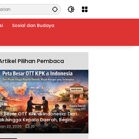
si
Sosial dan Budaya
Artikel Pilihan Pembaca
a Besar OTT KPK di Indonesia: Dari
ak hingga Kepala Daerah, Begini
ah Korupsi yang Terbongkar
ari 23, 2026
10