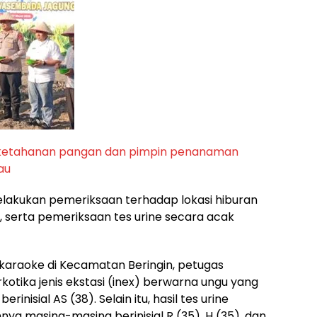
g ketahanan pangan dan pimpin penanaman
au
lakukan pemeriksaan terhadap lokasi hiburan
serta pemeriksaan tes urine secara acak
t karaoke di Kecamatan Beringin, petugas
kotika jenis ekstasi (inex) berwarna ungu yang
inisial AS (38). Selain itu, hasil tes urine
nya masing-masing berinisial R (35), H (35), dan