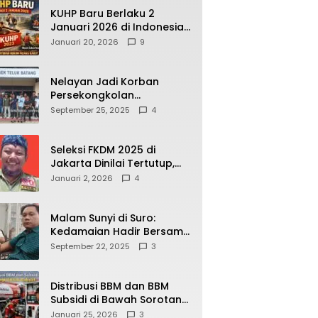
KUHP Baru Berlaku 2
Januari 2026 di Indonesia,
Apa Dampaknya bagi
Januari 20, 2026
9
Kehidupan Warga? Ini
Aturan Kunci yang Wajib
Dipahami Publik
Nelayan Jadi Korban
Persekongkolan
Penyelewengan BBM
September 25, 2025
4
Bersubsidi di SPBU
64.78809 Teluk Batang
Seleksi FKDM 2025 di
Jakarta Dinilai Tertutup,
Transparansi
Januari 2, 2026
4
Pemerintahan Pramono–
Rano Dipertanyakan
Malam Sunyi di Suro:
Kedamaian Hadir Bersama
Secangkir Kopi Hangat
September 22, 2025
3
Distribusi BBM dan BBM
Subsidi di Bawah Sorotan
Publik: Antara Kepentingan
Januari 25, 2026
3