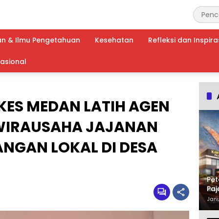
an & Ilmu Pengetahuan
Kesehatan
Refleksi dan Inspira
nasional
KES MEDAN LATIH AGEN
WIRAUSAHA JAJANAN
ANGAN LOKAL DI DESA
Pet
Paj
Waj
Janu