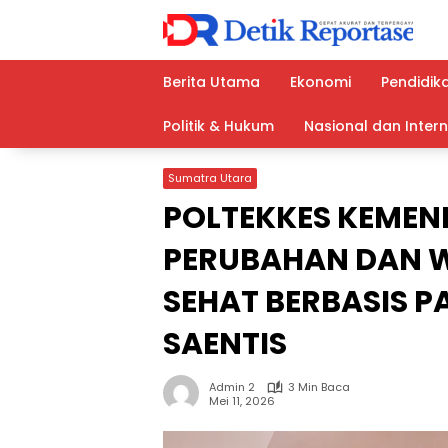
Langsung
ke
konten
Berita Utama
Ekonomi
Pendidik
Politik & Hukum
Nasional dan Inter
Sumatra Utara
POLTEKKES KEMEN
PERUBAHAN DAN 
SEHAT BERBASIS P
SAENTIS
Admin 2
3 Min Baca
Mei 11, 2026