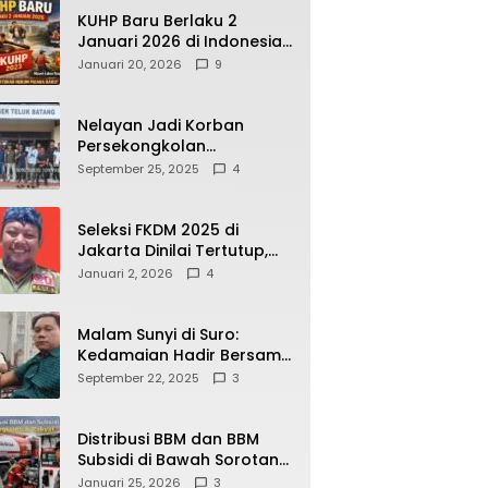
KUHP Baru Berlaku 2
Januari 2026 di Indonesia,
Apa Dampaknya bagi
Januari 20, 2026
9
Kehidupan Warga? Ini
Aturan Kunci yang Wajib
Dipahami Publik
Nelayan Jadi Korban
Persekongkolan
Penyelewengan BBM
September 25, 2025
4
Bersubsidi di SPBU
64.78809 Teluk Batang
Seleksi FKDM 2025 di
Jakarta Dinilai Tertutup,
Transparansi
Januari 2, 2026
4
Pemerintahan Pramono–
Rano Dipertanyakan
Malam Sunyi di Suro:
Kedamaian Hadir Bersama
Secangkir Kopi Hangat
September 22, 2025
3
Distribusi BBM dan BBM
Subsidi di Bawah Sorotan
Publik: Antara Kepentingan
Januari 25, 2026
3