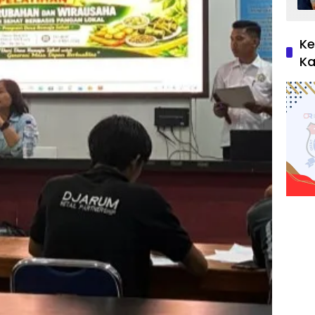
Ke
Ka