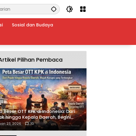
si
Sosial dan Budaya
Artikel Pilihan Pembaca
a Besar OTT KPK di Indonesia: Dari
ak hingga Kepala Daerah, Begini
ah Korupsi yang Terbongkar
ari 23, 2026
10