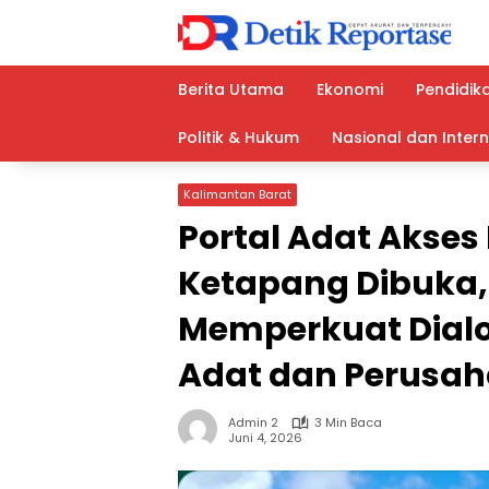
Langsung
ke
konten
Berita Utama
Ekonomi
Pendidik
Politik & Hukum
Nasional dan Inter
Kalimantan Barat
Portal Adat Akses 
Ketapang Dibuka
Memperkuat Dial
Adat dan Perusa
Admin 2
3 Min Baca
Juni 4, 2026