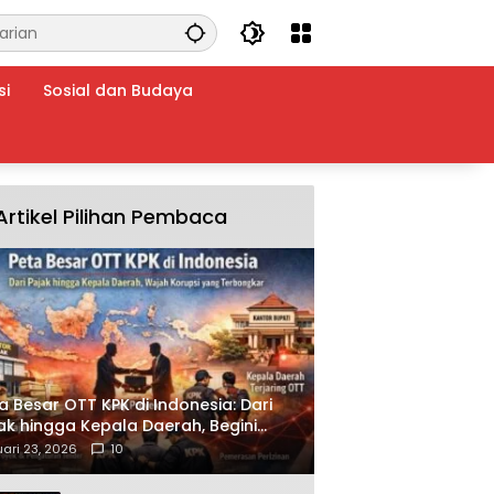
si
Sosial dan Budaya
Artikel Pilihan Pembaca
a Besar OTT KPK di Indonesia: Dari
ak hingga Kepala Daerah, Begini
ah Korupsi yang Terbongkar
ari 23, 2026
10