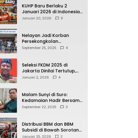
KUHP Baru Berlaku 2
Januari 2026 di Indonesia,
Apa Dampaknya bagi
Januari 20, 2026
9
Kehidupan Warga? Ini
Aturan Kunci yang Wajib
Dipahami Publik
Nelayan Jadi Korban
Persekongkolan
Penyelewengan BBM
September 25, 2025
4
Bersubsidi di SPBU
64.78809 Teluk Batang
Seleksi FKDM 2025 di
Jakarta Dinilai Tertutup,
Transparansi
Januari 2, 2026
4
Pemerintahan Pramono–
Rano Dipertanyakan
Malam Sunyi di Suro:
Kedamaian Hadir Bersama
Secangkir Kopi Hangat
September 22, 2025
3
Distribusi BBM dan BBM
Subsidi di Bawah Sorotan
Publik: Antara Kepentingan
Januari 25, 2026
3