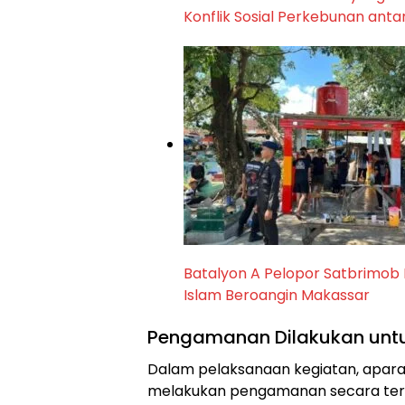
Konflik Sosial Perkebunan anta
Batalyon A Pelopor Satbrimob 
Islam Beroangin Makassar
Pengamanan Dilakukan untuk
Dalam pelaksanaan kegiatan, aparat 
melakukan pengamanan secara terb