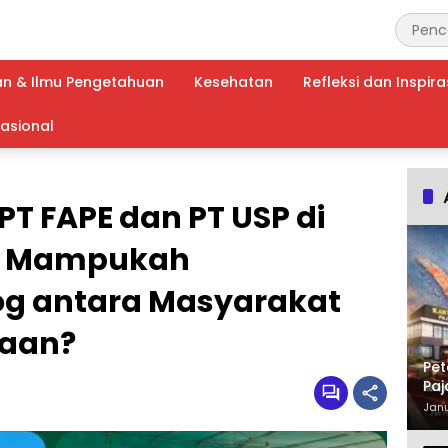
an & Ilmu Pengetahuan
Kesehatan
Refleksi dan Inspira
nasional
PT FAPE dan PT USP di
, Mampukah
og antara Masyarakat
haan?
Pet
Paj
Waj
Janu