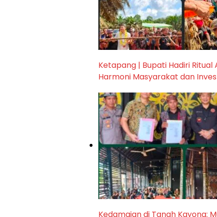
Ketapang | Bupati Hadiri Ritual
Harmoni Masyarakat dan Inves
Kedamaian di Tanah Kayong: M