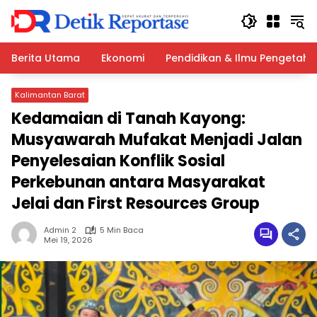
Langsung
ke
konten
Berita Utama
Ekonomi
Pendidikan & Ilmu Pengetah
Kalimantan Barat
Kedamaian di Tanah Kayong:
Musyawarah Mufakat Menjadi Jalan
Penyelesaian Konflik Sosial
Perkebunan antara Masyarakat
Jelai dan First Resources Group
Admin 2
5 Min Baca
Mei 19, 2026