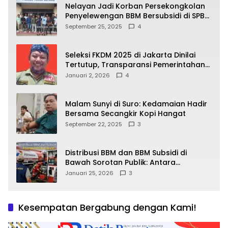
Nelayan Jadi Korban Persekongkolan
Penyelewengan BBM Bersubsidi di SPBU
64.78809 Teluk Batang
September 25, 2025
4
Seleksi FKDM 2025 di Jakarta Dinilai
Tertutup, Transparansi Pemerintahan
Pramono–Rano Dipertanyakan
Januari 2, 2026
4
Malam Sunyi di Suro: Kedamaian Hadir
Bersama Secangkir Kopi Hangat
September 22, 2025
3
Distribusi BBM dan BBM Subsidi di
Bawah Sorotan Publik: Antara
Kepentingan Negara, Hak Konsumen,
Januari 25, 2026
3
dan Tantangan Pengawasan
Kesempatan Bergabung dengan Kami!