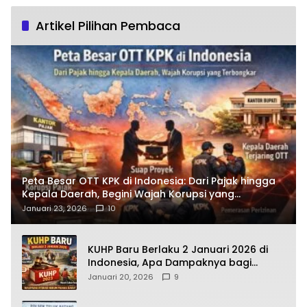
Artikel Pilihan Pembaca
Peta Besar OTT KPK di Indonesia: Dari Pajak hingga
Kepala Daerah, Begini Wajah Korupsi yang
Terbongkar
Januari 23, 2026
10
KUHP Baru Berlaku 2 Januari 2026 di
Indonesia, Apa Dampaknya bagi
Kehidupan Warga? Ini Aturan Kunci
Januari 20, 2026
9
yang Wajib Dipahami Publik