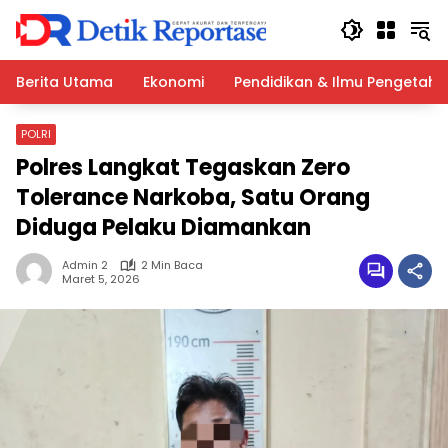
Langsung
ke
konten
Berita Utama
Ekonomi
Pendidikan & Ilmu Pengetah
POLRI
Polres Langkat Tegaskan Zero
Tolerance Narkoba, Satu Orang
Diduga Pelaku Diamankan
Admin 2
2 Min Baca
Maret 5, 2026