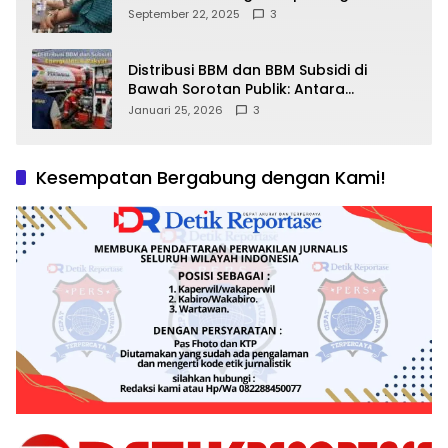
September 22, 2025
3
Distribusi BBM dan BBM Subsidi di
Bawah Sorotan Publik: Antara
Kepentingan Negara, Hak Konsumen,
Januari 25, 2026
3
dan Tantangan Pengawasan
Kesempatan Bergabung dengan Kami!