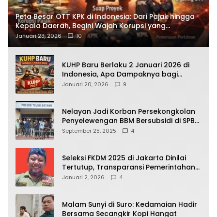
Peta Besar OTT KPK di Indonesia: Dari Pajak hingga
Kepala Daerah, Begini Wajah Korupsi yang
Terbongkar
Januari 23, 2026
10
KUHP Baru Berlaku 2 Januari 2026 di
Indonesia, Apa Dampaknya bagi
Kehidupan Warga? Ini Aturan Kunci
Januari 20, 2026
9
yang Wajib Dipahami Publik
Nelayan Jadi Korban Persekongkolan
Penyelewengan BBM Bersubsidi di SPBU
64.78809 Teluk Batang
September 25, 2025
4
Seleksi FKDM 2025 di Jakarta Dinilai
Tertutup, Transparansi Pemerintahan
Pramono–Rano Dipertanyakan
Januari 2, 2026
4
Malam Sunyi di Suro: Kedamaian Hadir
Bersama Secangkir Kopi Hangat