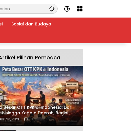
si
Sosial dan Budaya
Artikel Pilihan Pembaca
a Besar OTT KPK di Indonesia: Dari
ak hingga Kepala Daerah, Begini
ah Korupsi yang Terbongkar
ari 23, 2026
10