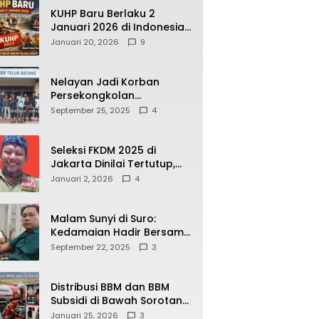
KUHP Baru Berlaku 2
Januari 2026 di Indonesia,
Apa Dampaknya bagi
Januari 20, 2026
9
Kehidupan Warga? Ini
Aturan Kunci yang Wajib
Dipahami Publik
Nelayan Jadi Korban
Persekongkolan
Penyelewengan BBM
September 25, 2025
4
Bersubsidi di SPBU
64.78809 Teluk Batang
Seleksi FKDM 2025 di
Jakarta Dinilai Tertutup,
Transparansi
Januari 2, 2026
4
Pemerintahan Pramono–
Rano Dipertanyakan
Malam Sunyi di Suro:
Kedamaian Hadir Bersama
Secangkir Kopi Hangat
September 22, 2025
3
Distribusi BBM dan BBM
Subsidi di Bawah Sorotan
Publik: Antara Kepentingan
Januari 25, 2026
3