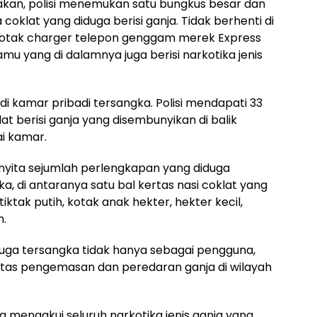
makan, polisi menemukan satu bungkus besar dan
 coklat yang diduga berisi ganja. Tidak berhenti di
kotak charger telepon genggam merek Express
tamu yang di dalamnya juga berisi narkotika jenis
 kamar pribadi tersangka. Polisi mendapati 33
at berisi ganja yang disembunyikan di balik
ai kamar.
 menyita sejumlah perlengkapan yang diduga
, di antaranya satu bal kertas nasi coklat yang
tiktak putih, kotak anak hekter, hekter kecil,
h.
uga tersangka tidak hanya sebagai pengguna,
ivitas pengemasan dan peredaran ganja di wilayah
ana mengakui seluruh narkotika jenis ganja yang