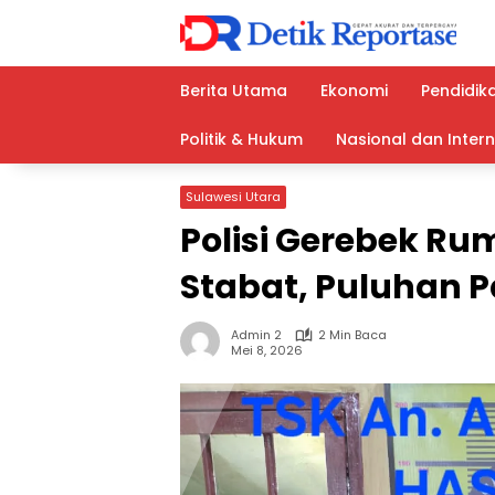
Langsung
ke
konten
Berita Utama
Ekonomi
Pendidik
Politik & Hukum
Nasional dan Inter
Sulawesi Utara
Polisi Gerebek Ru
Stabat, Puluhan Pa
Admin 2
2 Min Baca
Mei 8, 2026