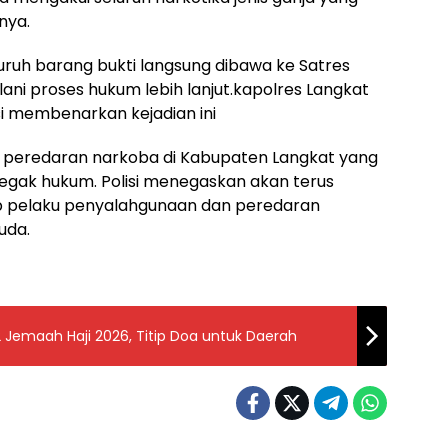
nya.
uruh barang bukti langsung dibawa ke Satres
ani proses hukum lebih lanjut.kapolres Langkat
M.si membenarkan kejadian ini
 peredaran narkoba di Kabupaten Langkat yang
egak hukum. Polisi menegaskan akan terus
p pelaku penyalahgunaan dan peredaran
uda.
2 Jemaah Haji 2026, Titip Doa untuk Daerah