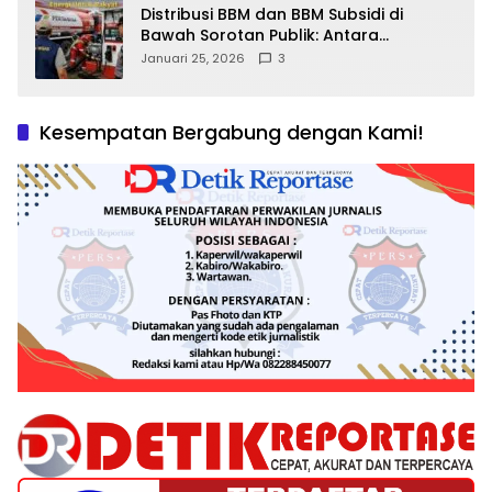
Distribusi BBM dan BBM Subsidi di
Bawah Sorotan Publik: Antara
Kepentingan Negara, Hak Konsumen,
Januari 25, 2026
3
dan Tantangan Pengawasan
Kesempatan Bergabung dengan Kami!