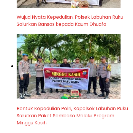
Wujud Nyata Kepedulian, Polsek Labuhan Ruku
Salurkan Bansos kepada Kaum Dhuafa
Bentuk Kepedulian Polri, Kapolsek Labuhan Ruku
Salurkan Paket Sembako Melalui Program
Minggu Kasih