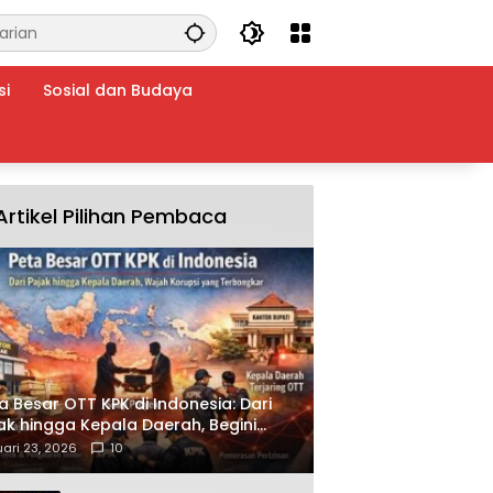
si
Sosial dan Budaya
Artikel Pilihan Pembaca
a Besar OTT KPK di Indonesia: Dari
ak hingga Kepala Daerah, Begini
ah Korupsi yang Terbongkar
ari 23, 2026
10