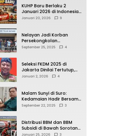
KUHP Baru Berlaku 2
Januari 2026 di Indonesia,
Apa Dampaknya bagi
Januari 20, 2026
9
Kehidupan Warga? Ini
Aturan Kunci yang Wajib
Dipahami Publik
Nelayan Jadi Korban
Persekongkolan
Penyelewengan BBM
September 25, 2025
4
Bersubsidi di SPBU
64.78809 Teluk Batang
Seleksi FKDM 2025 di
Jakarta Dinilai Tertutup,
Transparansi
Januari 2, 2026
4
Pemerintahan Pramono–
Rano Dipertanyakan
Malam Sunyi di Suro:
Kedamaian Hadir Bersama
Secangkir Kopi Hangat
September 22, 2025
3
Distribusi BBM dan BBM
Subsidi di Bawah Sorotan
Publik: Antara Kepentingan
Januari 25, 2026
3