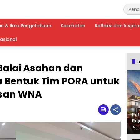
an & Ilmu Pengetahuan
Kesehatan
Refleksi dan Inspira
nasional
Balai Asahan dan
 Bentuk Tim PORA untuk
asan WNA
Pet
Paj
Waj
Janu