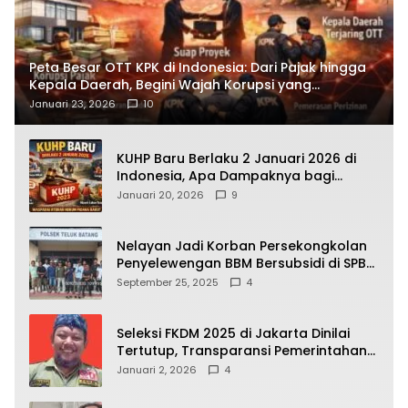
Peta Besar OTT KPK di Indonesia: Dari Pajak hingga
Kepala Daerah, Begini Wajah Korupsi yang
Terbongkar
Januari 23, 2026
10
KUHP Baru Berlaku 2 Januari 2026 di
Indonesia, Apa Dampaknya bagi
Kehidupan Warga? Ini Aturan Kunci
Januari 20, 2026
9
yang Wajib Dipahami Publik
Nelayan Jadi Korban Persekongkolan
Penyelewengan BBM Bersubsidi di SPBU
64.78809 Teluk Batang
September 25, 2025
4
Seleksi FKDM 2025 di Jakarta Dinilai
Tertutup, Transparansi Pemerintahan
Pramono–Rano Dipertanyakan
Januari 2, 2026
4