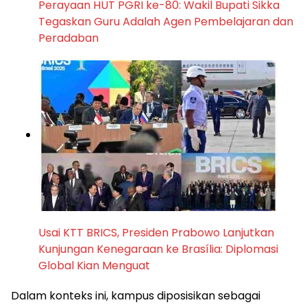
Perayaan HUT PGRI ke-80: Wakil Bupati Sikka
Tegaskan Guru Adalah Agen Pembelajaran dan
Peradaban
Usai KTT BRICS, Presiden Prabowo Lanjutkan
Kunjungan Kenegaraan ke Brasília: Diplomasi
Global Kian Menguat
Dalam konteks ini, kampus diposisikan sebagai