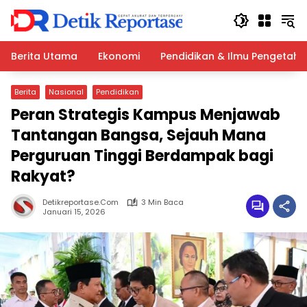
Langsung
ke
konten
Berita Utama
Ekonomi
Pendidikan & Ilmu Pengetah
Berita
Nasional
Pendidikan
Peran Strategis Kampus Menjawab
Tantangan Bangsa, Sejauh Mana
Perguruan Tinggi Berdampak bagi
Rakyat?
Detikreportase.com
3 Min Baca
Januari 15, 2026