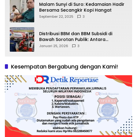
Malam Sunyi di Suro: Kedamaian Hadir
Bersama Secangkir Kopi Hangat
September 22, 2025
3
Distribusi BBM dan BBM Subsidi di
Bawah Sorotan Publik: Antara
Kepentingan Negara, Hak Konsumen,
Januari 25, 2026
3
dan Tantangan Pengawasan
Kesempatan Bergabung dengan Kami!