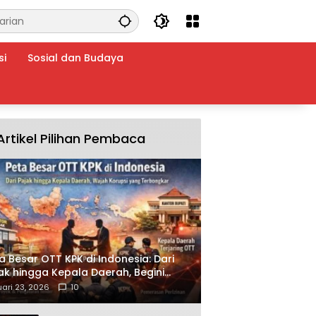
si
Sosial dan Budaya
Artikel Pilihan Pembaca
a Besar OTT KPK di Indonesia: Dari
ak hingga Kepala Daerah, Begini
ah Korupsi yang Terbongkar
ari 23, 2026
10