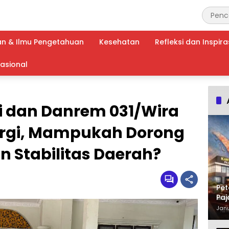
an & Ilmu Pengetahuan
Kesehatan
Refleksi dan Inspira
nasional
i dan Danrem 031/Wira
ergi, Mampukah Dorong
Stabilitas Daerah?
Pet
Paj
Waj
Janu