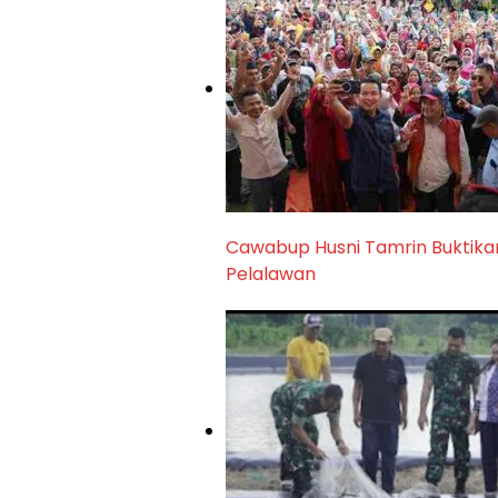
Cawabup Husni Tamrin Buktikan 
Pelalawan