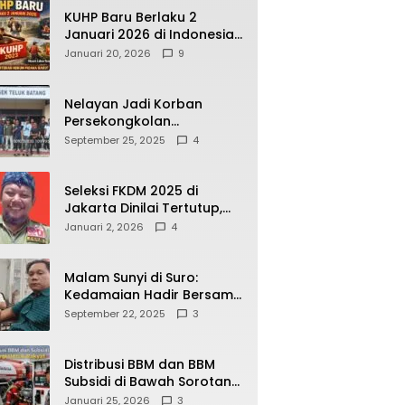
KUHP Baru Berlaku 2
Januari 2026 di Indonesia,
Apa Dampaknya bagi
Januari 20, 2026
9
Kehidupan Warga? Ini
Aturan Kunci yang Wajib
Dipahami Publik
Nelayan Jadi Korban
Persekongkolan
Penyelewengan BBM
September 25, 2025
4
Bersubsidi di SPBU
64.78809 Teluk Batang
Seleksi FKDM 2025 di
Jakarta Dinilai Tertutup,
Transparansi
Januari 2, 2026
4
Pemerintahan Pramono–
Rano Dipertanyakan
Malam Sunyi di Suro:
Kedamaian Hadir Bersama
Secangkir Kopi Hangat
September 22, 2025
3
Distribusi BBM dan BBM
Subsidi di Bawah Sorotan
Publik: Antara Kepentingan
Januari 25, 2026
3