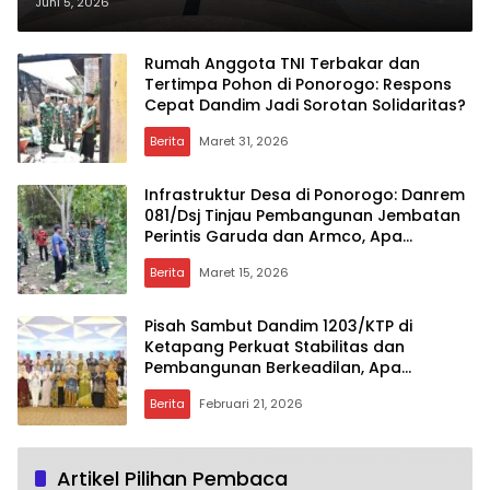
Mampukah Dorong
Juni 5, 2026
Pembangunan dan Stabilitas
Daerah?
Rumah Anggota TNI Terbakar dan
Tertimpa Pohon di Ponorogo: Respons
Cepat Dandim Jadi Sorotan Solidaritas?
Berita
Maret 31, 2026
Infrastruktur Desa di Ponorogo: Danrem
081/Dsj Tinjau Pembangunan Jembatan
Perintis Garuda dan Armco, Apa
Manfaatnya?
Berita
Maret 15, 2026
Pisah Sambut Dandim 1203/KTP di
Ketapang Perkuat Stabilitas dan
Pembangunan Berkeadilan, Apa
Dampaknya?
Berita
Februari 21, 2026
Artikel Pilihan Pembaca