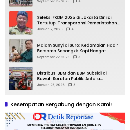
64.78809 Teluk Batang
September 25, 2025
4
Seleksi FKDM 2025 di Jakarta Dinilai
Tertutup, Transparansi Pemerintahan
Pramono–Rano Dipertanyakan
Januari 2, 2026
4
Malam Sunyi di Suro: Kedamaian Hadir
Bersama Secangkir Kopi Hangat
September 22, 2025
3
Distribusi BBM dan BBM Subsidi di
Bawah Sorotan Publik: Antara
Kepentingan Negara, Hak Konsumen,
Januari 25, 2026
3
dan Tantangan Pengawasan
Kesempatan Bergabung dengan Kami!