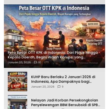
Peta Besar OTT KPK di Indonesia: Dari Pajak hingga
Kepala Daerah, Begini Wajah Korupsi yang
Terbongkar
Januari 23, 2026
10
KUHP Baru Berlaku 2 Januari 2026 di
Indonesia, Apa Dampaknya bagi
Kehidupan Warga? Ini Aturan Kunci
Januari 20, 2026
9
yang Wajib Dipahami Publik
Nelayan Jadi Korban Persekongkolan
Penyelewengan BBM Bersubsidi di SPBU