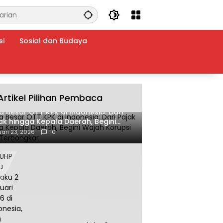
si
Sosial dan Budaya
Artikel Pilihan Pembaca
a Besar OTT KPK di Indonesia: Dari
ak hingga Kepala Daerah, Begini
ah Korupsi yang Terbongkar
ari 23, 2026
10