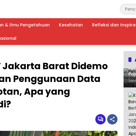
an & Ilmu Pengetahuan
Kesehatan
Refleksi dan Inspira
nasional
F Jakarta Barat Didemo
Pet
Paj
an Penggunaan Data
Waj
Janu
otan, Apa yang
di?