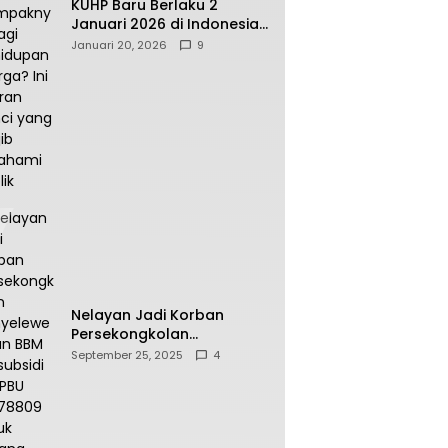
KUHP Baru Berlaku 2
Januari 2026 di Indonesia,
Apa Dampaknya bagi
Januari 20, 2026
9
Kehidupan Warga? Ini
Aturan Kunci yang Wajib
Dipahami Publik
Nelayan Jadi Korban
Persekongkolan
Penyelewengan BBM
September 25, 2025
4
Bersubsidi di SPBU
64.78809 Teluk Batang