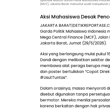
Spanduk Massa Garda Politik Mahasiswa Indonesi
(MCF), Jakarta Barat, menuntut audit menyeluru
Aksi Mahasiswa Desak Penco
JAKARTA BARAT|DETIKREPORTASE.CO
Garda Politik Mahasiswa Indonesia m
Mega Central Finance (MCF), Jalan 
Jakarta Barat, Jumat (29/5/2026).
Aksi yang berlangsung mulai pukul 1
Dandi dengan melibatkan sekitar de
membawa alat peraga berupa mega
dan poster bertuliskan “Copot Dire
#UsutTuntas”.
Dalam orasinya, massa menyoroti 
disebut digunakan tanpa persetujua
bermotor. Mereka menilai persoalan
karena berkaitan dengan hak priva