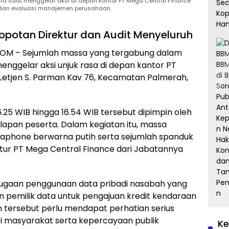
a saat menggelar aksi di depan kantor PT Mega Central Finance
h dan evaluasi manajemen perusahaan.
potan Direktur dan Audit Menyeluruh
M – Sejumlah massa yang tergabung dalam
enggelar aksi unjuk rasa di depan kantor PT
Letjen S. Parman Kav 76, Kecamatan Palmerah,
6.25 WIB hingga 16.54 WIB tersebut dipimpin oleh
lapan peserta. Dalam kegiatan itu, massa
phone berwarna putih serta sejumlah spanduk
ktur PT Mega Central Finance dari Jabatannya
dugaan penggunaan data pribadi nasabah yang
n pemilik data untuk pengajuan kredit kendaraan
 tersebut perlu mendapat perhatian serius
si masyarakat serta kepercayaan publik
Ke