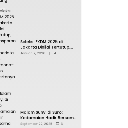
Seleksi FKDM 2025 di
Jakarta Dinilai Tertutup,
Transparansi
Januari 2, 2026
4
Pemerintahan Pramono–
Rano Dipertanyakan
Malam Sunyi di Suro:
Kedamaian Hadir Bersama
Secangkir Kopi Hangat
September 22, 2025
3