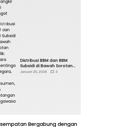
Distribusi BBM dan BBM
Subsidi di Bawah Sorotan
Publik: Antara Kepentingan
Januari 25, 2026
3
Negara, Hak Konsumen,
dan Tantangan
Pengawasan
sempatan Bergabung dengan