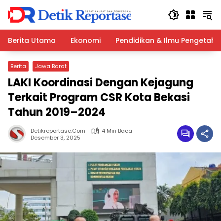
Langsung
ke
konten
Berita Utama
Ekonomi
Pendidikan & Ilmu Pengetah
Berita
Jawa Barat
LAKI Koordinasi Dengan Kejagung
Terkait Program CSR Kota Bekasi
Tahun 2019–2024
Detikreportase.com
4 Min Baca
Desember 3, 2025