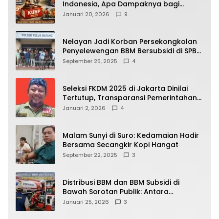
Indonesia, Apa Dampaknya bagi
Kehidupan Warga? Ini Aturan Kunci
Januari 20, 2026
9
yang Wajib Dipahami Publik
Nelayan Jadi Korban Persekongkolan
Penyelewengan BBM Bersubsidi di SPBU
64.78809 Teluk Batang
September 25, 2025
4
Seleksi FKDM 2025 di Jakarta Dinilai
Tertutup, Transparansi Pemerintahan
Pramono–Rano Dipertanyakan
Januari 2, 2026
4
Malam Sunyi di Suro: Kedamaian Hadir
Bersama Secangkir Kopi Hangat
September 22, 2025
3
Distribusi BBM dan BBM Subsidi di
Bawah Sorotan Publik: Antara
Kepentingan Negara, Hak Konsumen,
Januari 25, 2026
3
dan Tantangan Pengawasan