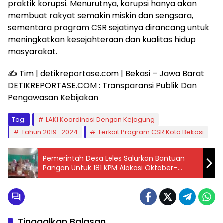
praktik korupsi. Menurutnya, korupsi hanya akan
membuat rakyat semakin miskin dan sengsara,
sementara program CSR sejatinya dirancang untuk
meningkatkan kesejahteraan dan kualitas hidup
masyarakat.
✍️ Tim | detikreportase.com | Bekasi – Jawa Barat
DETIKREPORTASE.COM : Transparansi Publik Dan
Pengawasan Kebijakan
Tag:
LAKI Koordinasi Dengan Kejagung
Tahun 2019–2024
Terkait Program CSR Kota Bekasi
Pemerintah Desa Leles Salurkan Bantuan
Pangan Untuk 181 KPM Alokasi Oktober–
November 2025
Tinggalkan Balasan