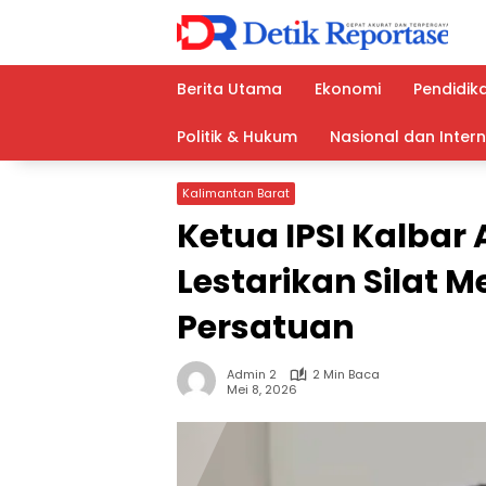
Langsung
ke
konten
Berita Utama
Ekonomi
Pendidik
Politik & Hukum
Nasional dan Inter
Kalimantan Barat
Ketua IPSI Kalbar
Lestarikan Silat 
Persatuan
Admin 2
2 Min Baca
Mei 8, 2026