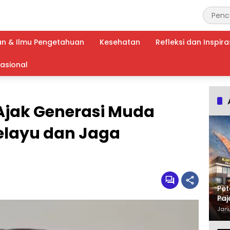
an & Ilmu Pengetahuan
Kesehatan
Refleksi dan Inspira
nasional
 Ajak Generasi Muda
Melayu dan Jaga
Pet
Paj
Waj
Janu