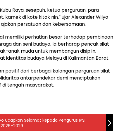
ubu Raya, sesepuh, ketua perguruan, para
t, kamek di kote kitak nin,” ujar Alexander Wilyo
ajakan persatuan dan kebersamaan.
kenal memiliki perhatian besar terhadap pembinaan
raga dan seni budaya. Ia berharap pencak silat
anak-anak muda untuk membangun disiplin,
t identitas budaya Melayu di Kalimantan Barat.
positif dari berbagai kalangan perguruan silat
olidaritas antarpendekar demi menciptakan
f di tengah masyarakat.
ilyo Ucapkan Selamat kepada Pengurus IPSI
 2026–2029