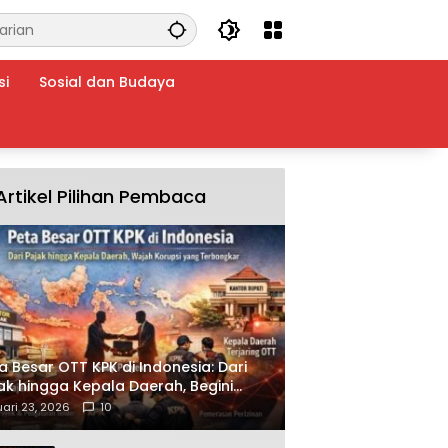
si
Sosial dan Budaya
Artikel Pilihan Pembaca
a Besar OTT KPK di Indonesia: Dari
ak hingga Kepala Daerah, Begini
ah Korupsi yang Terbongkar
ari 23, 2026
10