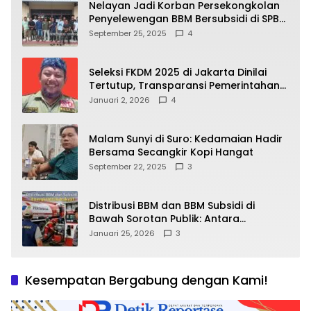
Nelayan Jadi Korban Persekongkolan
Penyelewengan BBM Bersubsidi di SPBU
64.78809 Teluk Batang
September 25, 2025
4
Seleksi FKDM 2025 di Jakarta Dinilai
Tertutup, Transparansi Pemerintahan
Pramono–Rano Dipertanyakan
Januari 2, 2026
4
Malam Sunyi di Suro: Kedamaian Hadir
Bersama Secangkir Kopi Hangat
September 22, 2025
3
Distribusi BBM dan BBM Subsidi di
Bawah Sorotan Publik: Antara
Kepentingan Negara, Hak Konsumen,
Januari 25, 2026
3
dan Tantangan Pengawasan
Kesempatan Bergabung dengan Kami!