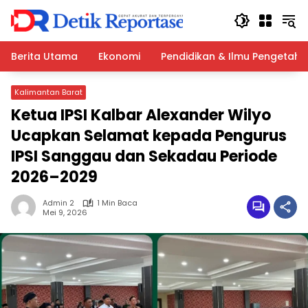
Langsung
ke
konten
Berita Utama
Ekonomi
Pendidikan & Ilmu Pengetah
Kalimantan Barat
Ketua IPSI Kalbar Alexander Wilyo
Ucapkan Selamat kepada Pengurus
IPSI Sanggau dan Sekadau Periode
2026–2029
Admin 2
1 Min Baca
Mei 9, 2026