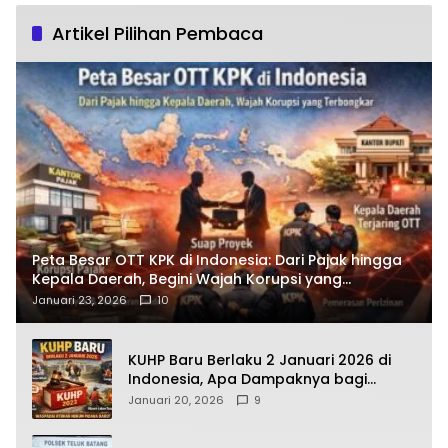
Artikel Pilihan Pembaca
Peta Besar OTT KPK di Indonesia: Dari Pajak hingga
Kepala Daerah, Begini Wajah Korupsi yang
Terbongkar
Januari 23, 2026
10
KUHP Baru Berlaku 2 Januari 2026 di
Indonesia, Apa Dampaknya bagi
Kehidupan Warga? Ini Aturan Kunci
Januari 20, 2026
9
yang Wajib Dipahami Publik