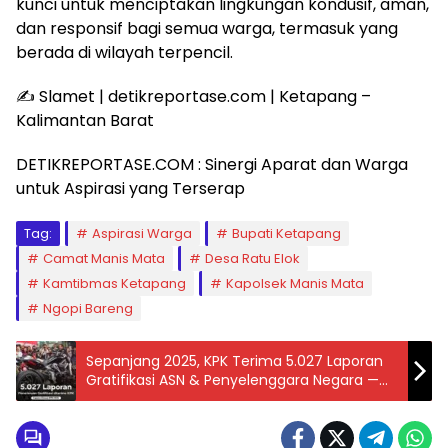
kunci untuk menciptakan lingkungan kondusif, aman,
dan responsif bagi semua warga, termasuk yang
berada di wilayah terpencil.
✍️ Slamet | detikreportase.com | Ketapang –
Kalimantan Barat
DETIKREPORTASE.COM : Sinergi Aparat dan Warga
untuk Aspirasi yang Terserap
Tag:
Aspirasi Warga
Bupati Ketapang
Camat Manis Mata
Desa Ratu Elok
Kamtibmas Ketapang
Kapolsek Manis Mata
Ngopi Bareng
Sepanjang 2025, KPK Terima 5.027 Laporan
Gratifikasi ASN & Penyelenggara Negara —
Apa Dampaknya bagi Integritas Publik?