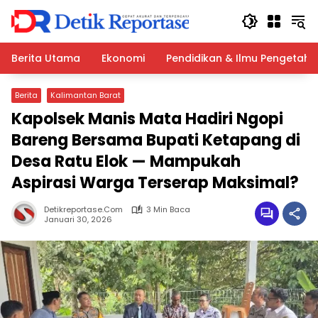
Langsung
ke
konten
Berita Utama
Ekonomi
Pendidikan & Ilmu Pengetah
Berita
Kalimantan Barat
Kapolsek Manis Mata Hadiri Ngopi
Bareng Bersama Bupati Ketapang di
Desa Ratu Elok — Mampukah
Aspirasi Warga Terserap Maksimal?
Detikreportase.com
3 Min Baca
Januari 30, 2026