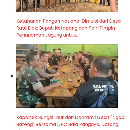
Ketahanan Pangan Nasional Dimulai dari Desa
Ratu Elok: Bupati Ketapang dan Polri Pimpin
Penanaman Jagung untuk…
Kapolsek Sungai Laur dan Danramil Gelar "Ngopi
Bareng" Bersama DPC Bala Pangayo, Dorong