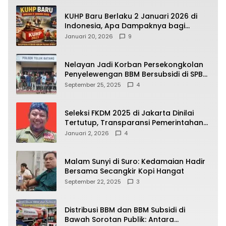
KUHP Baru Berlaku 2 Januari 2026 di
Indonesia, Apa Dampaknya bagi
Kehidupan Warga? Ini Aturan Kunci
Januari 20, 2026
9
yang Wajib Dipahami Publik
Nelayan Jadi Korban Persekongkolan
Penyelewengan BBM Bersubsidi di SPBU
64.78809 Teluk Batang
September 25, 2025
4
Seleksi FKDM 2025 di Jakarta Dinilai
Tertutup, Transparansi Pemerintahan
Pramono–Rano Dipertanyakan
Januari 2, 2026
4
Malam Sunyi di Suro: Kedamaian Hadir
Bersama Secangkir Kopi Hangat
September 22, 2025
3
Distribusi BBM dan BBM Subsidi di
Bawah Sorotan Publik: Antara