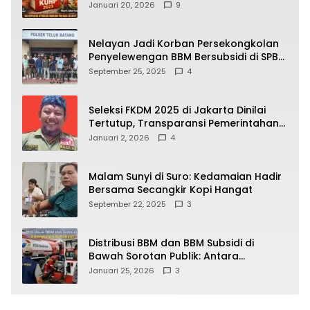
Kehidupan Warga? Ini Aturan Kunci
Januari 20, 2026
9
yang Wajib Dipahami Publik
Nelayan Jadi Korban Persekongkolan
Penyelewengan BBM Bersubsidi di SPBU
64.78809 Teluk Batang
September 25, 2025
4
Seleksi FKDM 2025 di Jakarta Dinilai
Tertutup, Transparansi Pemerintahan
Pramono–Rano Dipertanyakan
Januari 2, 2026
4
Malam Sunyi di Suro: Kedamaian Hadir
Bersama Secangkir Kopi Hangat
September 22, 2025
3
Distribusi BBM dan BBM Subsidi di
Bawah Sorotan Publik: Antara
Kepentingan Negara, Hak Konsumen,
Januari 25, 2026
3
dan Tantangan Pengawasan