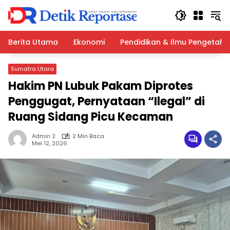
Langsung
ke
konten
Berita Utama
Ekonomi
Pendidikan & Ilmu Pengetah
Sumatra Utara
Hakim PN Lubuk Pakam Diprotes
Penggugat, Pernyataan “Ilegal” di
Ruang Sidang Picu Kecaman
Admin 2
2 Min Baca
Mei 12, 2026