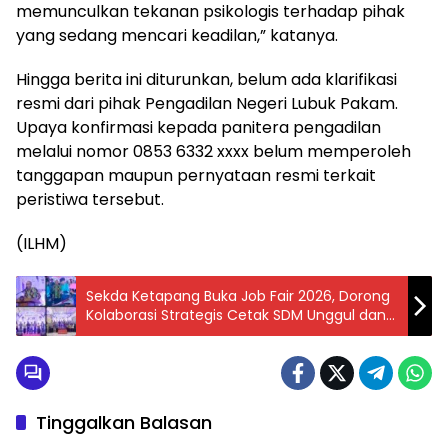
memunculkan tekanan psikologis terhadap pihak
yang sedang mencari keadilan,” katanya.
Hingga berita ini diturunkan, belum ada klarifikasi
resmi dari pihak Pengadilan Negeri Lubuk Pakam.
Upaya konfirmasi kepada panitera pengadilan
melalui nomor 0853 6332 xxxx belum memperoleh
tanggapan maupun pernyataan resmi terkait
peristiwa tersebut.
(ILHM)
Sekda Ketapang Buka Job Fair 2026, Dorong
Kolaborasi Strategis Cetak SDM Unggul dan
Siap Kerja
Tinggalkan Balasan