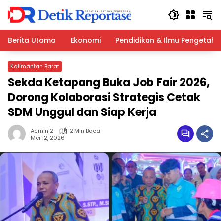
Langsung
ke
konten
Berita Utama
Ekonomi
Pendidikan & Ilmu Pengetah
Kalimantan Barat
Sekda Ketapang Buka Job Fair 2026,
Dorong Kolaborasi Strategis Cetak
SDM Unggul dan Siap Kerja
Admin 2
2 Min Baca
Mei 12, 2026