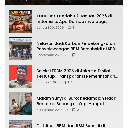
KUHP Baru Berlaku 2 Januari 2026 di
Indonesia, Apa Dampaknya bagi
Kehidupan Warga? Ini Aturan Kunci
Januari 20, 2026
9
yang Wajib Dipahami Publik
Nelayan Jadi Korban Persekongkolan
Penyelewengan BBM Bersubsidi di SPBU
64.78809 Teluk Batang
September 25, 2025
4
Seleksi FKDM 2025 di Jakarta Dinilai
Tertutup, Transparansi Pemerintahan
Pramono–Rano Dipertanyakan
Januari 2, 2026
4
Malam Sunyi di Suro: Kedamaian Hadir
Bersama Secangkir Kopi Hangat
September 22, 2025
3
Distribusi BBM dan BBM Subsidi di