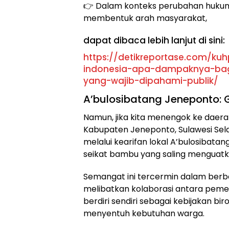
👉 Dalam konteks perubahan hukum
membentuk arah masyarakat,
dapat dibaca lebih lanjut di sini:
https://detikreportase.com/kuh
indonesia-apa-dampaknya-bagi
yang-wajib-dipahami-publik/
A’bulosibatang Jeneponto:
Namun, jika kita menengok ke daerah,
Kabupaten Jeneponto, Sulawesi Sel
melalui kearifan lokal A’bulosibat
seikat bambu yang saling menguatk
Semangat ini tercermin dalam ber
melibatkan kolaborasi antara peme
berdiri sendiri sebagai kebijakan bi
menyentuh kebutuhan warga.