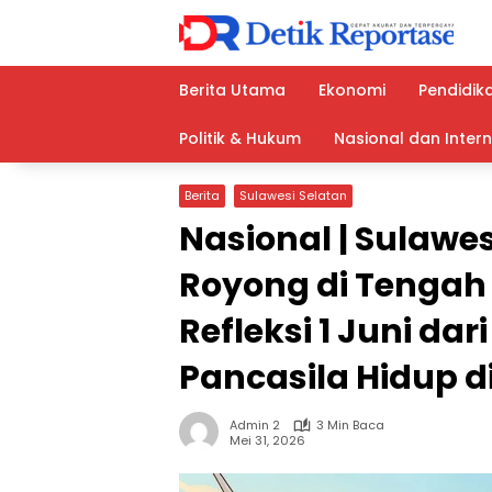
Langsung
ke
konten
Berita Utama
Ekonomi
Pendidik
Politik & Hukum
Nasional dan Inter
Berita
Sulawesi Selatan
Nasional | Sulawes
Royong di Tengah
Refleksi 1 Juni da
Pancasila Hidup d
Admin 2
3 Min Baca
Mei 31, 2026