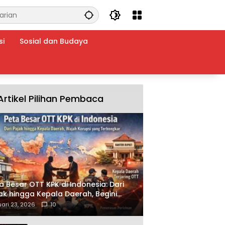
si
Sosial dan Budaya
Artikel Pilihan Pembaca
a Besar OTT KPK di Indonesia: Dari
ak hingga Kepala Daerah, Begini
ah Korupsi yang Terbongkar
ari 23, 2026
10