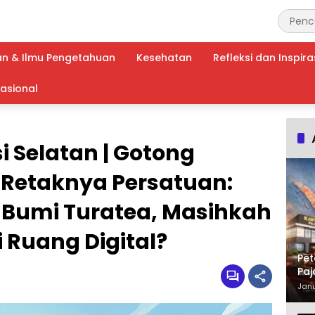
an & Ilmu Pengetahuan
Kesehatan
Refleksi dan Inspira
nasional
i Selatan | Gotong
 Retaknya Persatuan:
ri Bumi Turatea, Masihkah
i Ruang Digital?
Pet
Paj
Waj
Janu