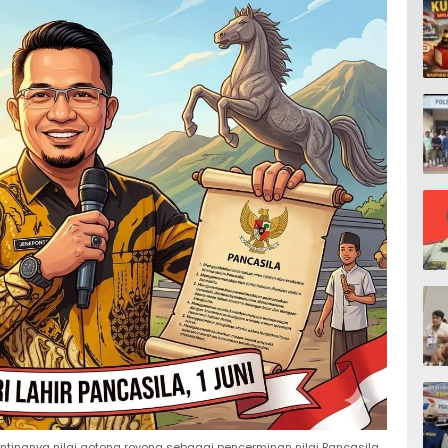
pentingnya nilai gotong royong sebagai pencerminan nilai Pancasila