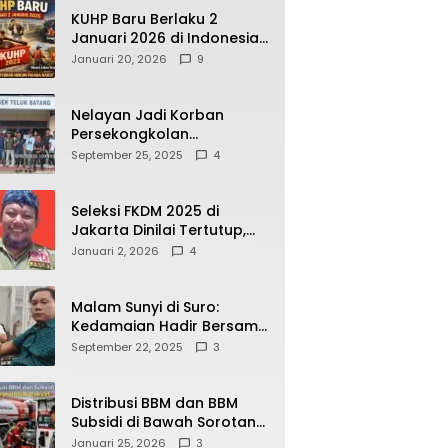
KUHP Baru Berlaku 2
Januari 2026 di Indonesia,
Apa Dampaknya bagi
Januari 20, 2026
9
Kehidupan Warga? Ini
Aturan Kunci yang Wajib
Dipahami Publik
Nelayan Jadi Korban
Persekongkolan
Penyelewengan BBM
September 25, 2025
4
Bersubsidi di SPBU
64.78809 Teluk Batang
Seleksi FKDM 2025 di
Jakarta Dinilai Tertutup,
Transparansi
Januari 2, 2026
4
Pemerintahan Pramono–
Rano Dipertanyakan
Malam Sunyi di Suro:
Kedamaian Hadir Bersama
Secangkir Kopi Hangat
September 22, 2025
3
Distribusi BBM dan BBM
Subsidi di Bawah Sorotan
Publik: Antara Kepentingan
Januari 25, 2026
3