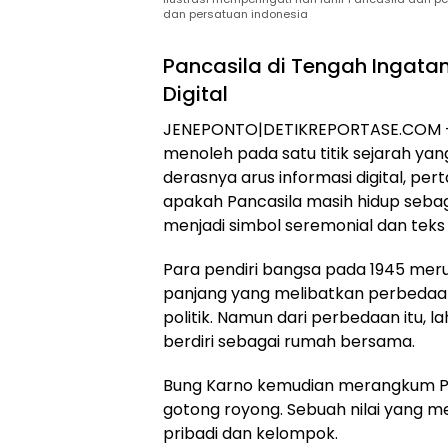
dan persatuan indonesia
Pancasila di Tengah Ingat
Digital
JENEPONTO|DETIKREPORTASE.COM – Se
menoleh pada satu titik sejarah yang
derasnya arus informasi digital, p
apakah Pancasila masih hidup sebag
menjadi simbol seremonial dan tek
Para pendiri bangsa pada 1945 mer
panjang yang melibatkan perbedaan
politik. Namun dari perbedaan itu, l
berdiri sebagai rumah bersama.
Bung Karno kemudian merangkum Pan
gotong royong. Sebuah nilai yang
pribadi dan kelompok.