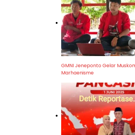
GMNI Jeneponto Gelar Muskom 
Marhaenisme