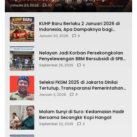
Terbongkar
Januari 23, 2026
10
KUHP Baru Berlaku 2 Januari 2026 di
Indonesia, Apa Dampaknya bagi
Kehidupan Warga? Ini Aturan Kunci
Januari 20, 2026
9
yang Wajib Dipahami Publik
Nelayan Jadi Korban Persekongkolan
Penyelewengan BBM Bersubsidi di SPBU
64.78809 Teluk Batang
September 25, 2025
4
Seleksi FKDM 2025 di Jakarta Dinilai
Tertutup, Transparansi Pemerintahan
Pramono–Rano Dipertanyakan
Januari 2, 2026
4
Malam Sunyi di Suro: Kedamaian Hadir
Bersama Secangkir Kopi Hangat
September 22, 2025
3