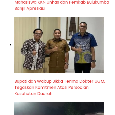
Mahasiswa KKN Unhas dan Pemkab Bulukumba
Banjir Apresiasi
Bupati dan Wabup Sikka Terima Dokter UGM,
Tegaskan Komitmen Atasi Persoalan
Kesehatan Daerah