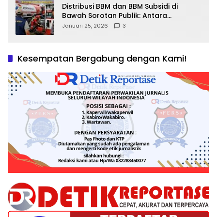
Distribusi BBM dan BBM Subsidi di
Bawah Sorotan Publik: Antara
Kepentingan Negara, Hak Konsumen,
Januari 25, 2026
3
dan Tantangan Pengawasan
Kesempatan Bergabung dengan Kami!