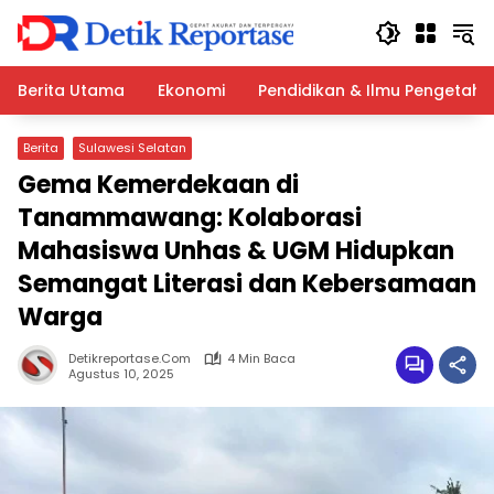
Langsung
ke
konten
Berita Utama
Ekonomi
Pendidikan & Ilmu Pengetah
Berita
Sulawesi Selatan
Gema Kemerdekaan di
Tanammawang: Kolaborasi
Mahasiswa Unhas & UGM Hidupkan
Semangat Literasi dan Kebersamaan
Warga
Detikreportase.com
4 Min Baca
Agustus 10, 2025