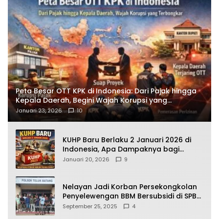
Peta Besar OTT KPK di Indonesia: Dari Pajak hingga
Kepala Daerah, Begini Wajah Korupsi yang
Terbongkar
Januari 23, 2026
10
KUHP Baru Berlaku 2 Januari 2026 di
Indonesia, Apa Dampaknya bagi
Kehidupan Warga? Ini Aturan Kunci
Januari 20, 2026
9
yang Wajib Dipahami Publik
Nelayan Jadi Korban Persekongkolan
Penyelewengan BBM Bersubsidi di SPBU
64.78809 Teluk Batang
September 25, 2025
4