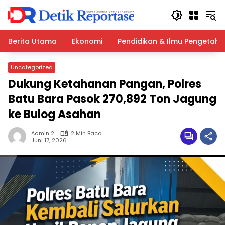
Langsung
ke
konten
Berita Utama
Ekonomi
Pendidikan & Ilmu Pengetah
Uncategorized
Dukung Ketahanan Pangan, Polres
Batu Bara Pasok 270,892 Ton Jagung
ke Bulog Asahan
Admin 2
2 Min Baca
Juni 17, 2026