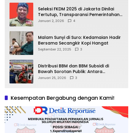
Seleksi FKDM 2025 di Jakarta Dinilai
Tertutup, Transparansi Pemerintahan
Pramono–Rano Dipertanyakan
Januari 2, 2026
4
Malam Sunyi di Suro: Kedamaian Hadir
Bersama Secangkir Kopi Hangat
September 22, 2025
3
Distribusi BBM dan BBM Subsidi di
Bawah Sorotan Publik: Antara
Kepentingan Negara, Hak Konsumen,
Januari 25, 2026
3
dan Tantangan Pengawasan
Kesempatan Bergabung dengan Kami!