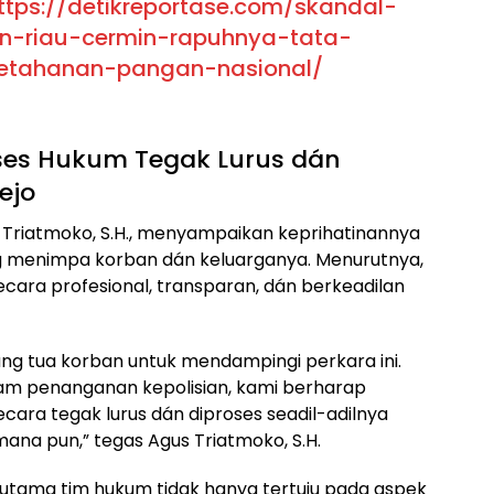
ttps://detikreportase.com/skandal-
n-riau-cermin-rapuhnya-tata-
ketahanan-pangan-nasional/
es Hukum Tegak Lurus dán
ejo
 Triatmoko, S.H., menyampaikan keprihatinannya
g menimpa korban dán keluarganya. Menurutnya,
 secara profesional, transparan, dán berkeadilan
ang tua korban untuk mendampingi perkara ini.
am penanganan kepolisian, kami berharap
ara tegak lurus dán diproses seadil-adilnya
mana pun,” tegas Agus Triatmoko, S.H.
tama tim hukum tidak hanya tertuju pada aspek