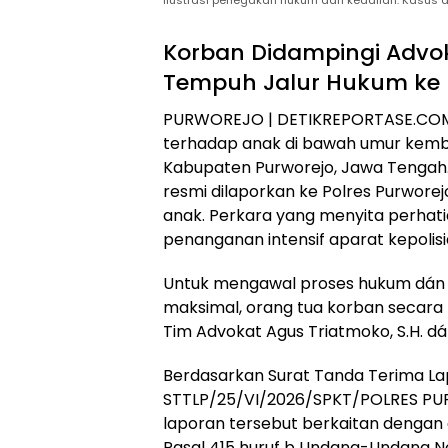
Ilustrasi penegakan hukum dan keadilan. Kasus 
Korban Didampingi Advok
Tempuh Jalur Hukum ke P
PURWOREJO | DETIKREPORTASE.COM 
terhadap anak di bawah umur kemba
Kabupaten Purworejo, Jawa Tengah. 
resmi dilaporkan ke Polres Purwore
anak. Perkara yang menyita perhatia
penanganan intensif aparat kepolisi
Untuk mengawal proses hukum dán 
maksimal, orang tua korban secara
Tim Advokat Agus Triatmoko, S.H. dá
Berdasarkan Surat Tanda Terima Lap
STTLP/25/VI/2026/SPKT/POLRES PUR
laporan tersebut berkaitan dengan
Pasal 415 huruf b Undang-Undang N