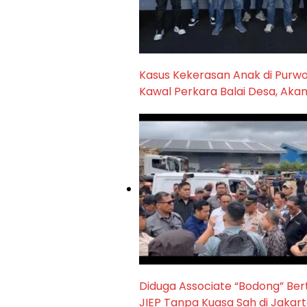
Kasus Kekerasan Anak di Purw
Kawal Perkara Balai Desa, Ak
Diduga Associate “Bodong” Be
JIEP Tanpa Kuasa Sah di Jakar