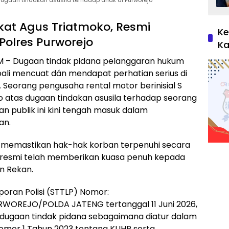
dugaan tindakan asusila terhadap anak di Purworejo
at Agus Triatmoko, Resmi
Ke
olres Purworejo
Ka
– Dugaan tindak pidana pelanggaran hukum
li mencuat dán mendapat perhatian serius di
Seorang pengusaha rental motor berinisial S
jo atas dugaan tindakan asusila terhadap seorang
n publik ini kini tengah masuk dalam
an.
memastikan hak-hak korban terpenuhi secara
 resmi telah memberikan kuasa penuh kepada
n Rekan.
oran Polisi (STTLP) Nomor:
WOREJO/POLDA JATENG tertanggal 11 Juni 2026,
 dugaan tindak pidana sebagaimana diatur dalam
omor 1 Tahun 2023 tentang KUHP serta