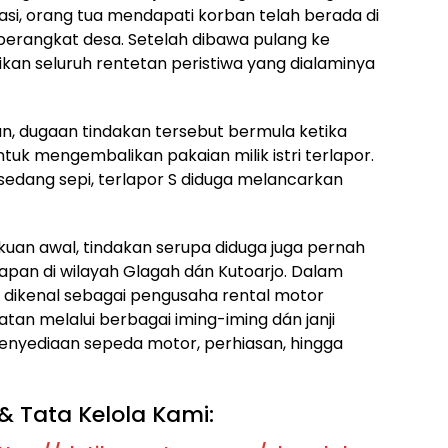
kasi, orang tua mendapati korban telah berada di
erangkat desa. Setelah dibawa pulang ke
an seluruh rentetan peristiwa yang dialaminya
n, dugaan tindakan tersebut bermula ketika
uk mengembalikan pakaian milik istri terlapor.
edang sepi, terlapor S diduga melancarkan
kuan awal, tindakan serupa diduga juga pernah
napan di wilayah Glagah dán Kutoarjo. Dalam
 dikenal sebagai pengusaha rental motor
n melalui berbagai iming-iming dán janji
 penyediaan sepeda motor, perhiasan, hingga
& Tata Kelola Kami: