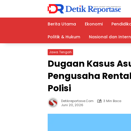
Langsung
ke
konten
Berita Utama
Ekonomi
Pendidik
Politik & Hukum
Nasional dan Inter
Jawa Tengah
Dugaan Kasus Asus
Pengusaha Rental
Polisi
Detikreportase.com
3 Min Baca
Juni 20, 2026