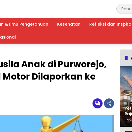
an & Ilmu Pengetahuan
Kesehatan
Refleksi dan Inspira
nasional
ila Anak di Purworejo,
 Motor Dilaporkan ke
Pet
Paj
Waj
Janu