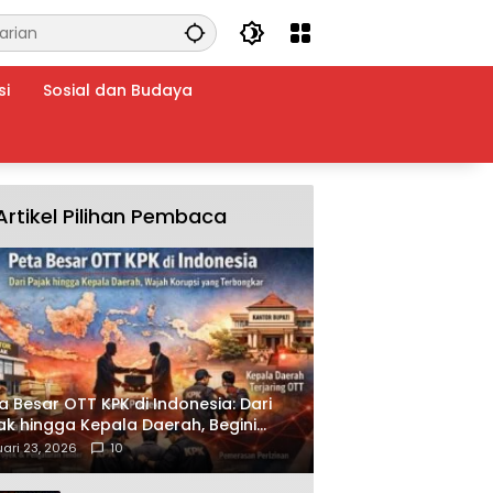
si
Sosial dan Budaya
Artikel Pilihan Pembaca
a Besar OTT KPK di Indonesia: Dari
ak hingga Kepala Daerah, Begini
ah Korupsi yang Terbongkar
ari 23, 2026
10