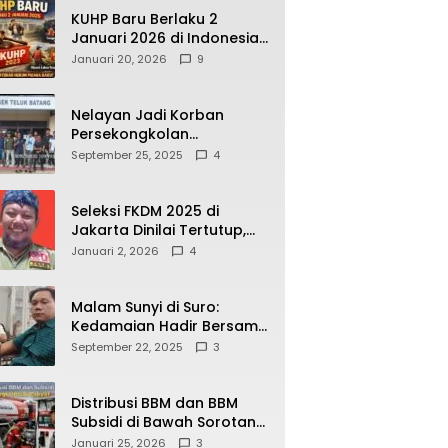
KUHP Baru Berlaku 2
Januari 2026 di Indonesia,
Apa Dampaknya bagi
Januari 20, 2026
9
Kehidupan Warga? Ini
Aturan Kunci yang Wajib
Dipahami Publik
Nelayan Jadi Korban
Persekongkolan
Penyelewengan BBM
September 25, 2025
4
Bersubsidi di SPBU
64.78809 Teluk Batang
Seleksi FKDM 2025 di
Jakarta Dinilai Tertutup,
Transparansi
Januari 2, 2026
4
Pemerintahan Pramono–
Rano Dipertanyakan
Malam Sunyi di Suro:
Kedamaian Hadir Bersama
Secangkir Kopi Hangat
September 22, 2025
3
Distribusi BBM dan BBM
Subsidi di Bawah Sorotan
Publik: Antara Kepentingan
Januari 25, 2026
3