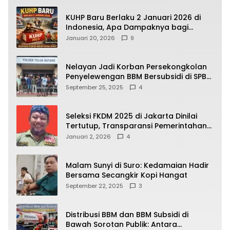
KUHP Baru Berlaku 2 Januari 2026 di
Indonesia, Apa Dampaknya bagi
Kehidupan Warga? Ini Aturan Kunci
Januari 20, 2026
9
yang Wajib Dipahami Publik
Nelayan Jadi Korban Persekongkolan
Penyelewengan BBM Bersubsidi di SPBU
64.78809 Teluk Batang
September 25, 2025
4
Seleksi FKDM 2025 di Jakarta Dinilai
Tertutup, Transparansi Pemerintahan
Pramono–Rano Dipertanyakan
Januari 2, 2026
4
Malam Sunyi di Suro: Kedamaian Hadir
Bersama Secangkir Kopi Hangat
September 22, 2025
3
Distribusi BBM dan BBM Subsidi di
Bawah Sorotan Publik: Antara