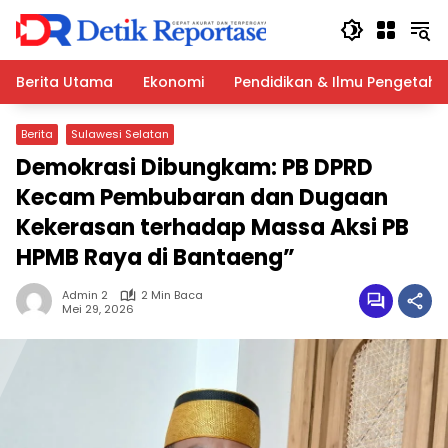
Langsung
ke
konten
Berita Utama
Ekonomi
Pendidikan & Ilmu Pengetah
Berita
Sulawesi Selatan
Demokrasi Dibungkam: PB DPRD
Kecam Pembubaran dan Dugaan
Kekerasan terhadap Massa Aksi PB
HPMB Raya di Bantaeng”
Admin 2
2 Min Baca
Mei 29, 2026