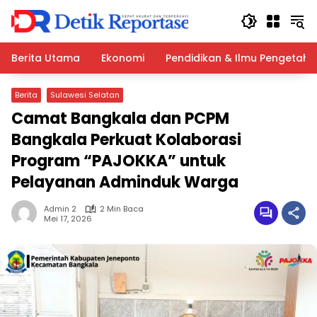
Langsung
ke
konten
Berita Utama
Ekonomi
Pendidikan & Ilmu Pengetah
Berita
Sulawesi Selatan
Camat Bangkala dan PCPM
Bangkala Perkuat Kolaborasi
Program “PAJOKKA” untuk
Pelayanan Adminduk Warga
Admin 2
2 Min Baca
Mei 17, 2026