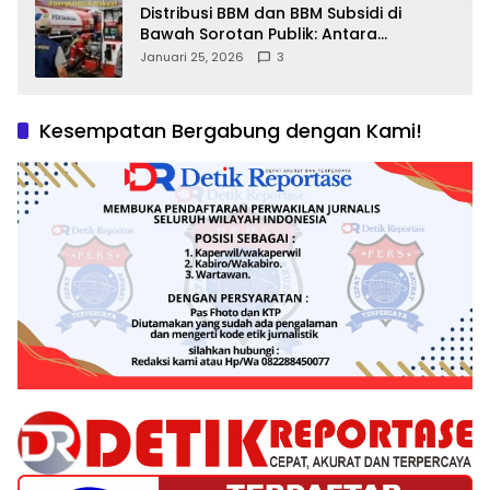
Distribusi BBM dan BBM Subsidi di
Bawah Sorotan Publik: Antara
Kepentingan Negara, Hak Konsumen,
Januari 25, 2026
3
dan Tantangan Pengawasan
Kesempatan Bergabung dengan Kami!