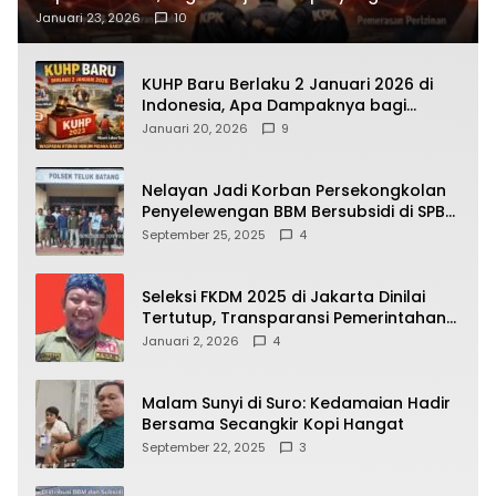
Terbongkar
Januari 23, 2026
10
KUHP Baru Berlaku 2 Januari 2026 di
Indonesia, Apa Dampaknya bagi
Kehidupan Warga? Ini Aturan Kunci
Januari 20, 2026
9
yang Wajib Dipahami Publik
Nelayan Jadi Korban Persekongkolan
Penyelewengan BBM Bersubsidi di SPBU
64.78809 Teluk Batang
September 25, 2025
4
Seleksi FKDM 2025 di Jakarta Dinilai
Tertutup, Transparansi Pemerintahan
Pramono–Rano Dipertanyakan
Januari 2, 2026
4
Malam Sunyi di Suro: Kedamaian Hadir
Bersama Secangkir Kopi Hangat
September 22, 2025
3