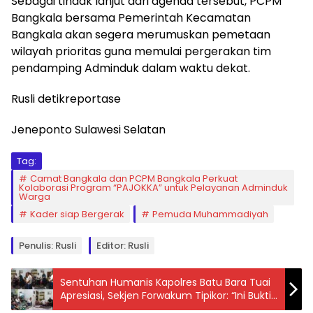
Sebagai tindak lanjut dari agenda tersebut, PCPM
Bangkala bersama Pemerintah Kecamatan
Bangkala akan segera merumuskan pemetaan
wilayah prioritas guna memulai pergerakan tim
pendamping Adminduk dalam waktu dekat.
Rusli detikreportase
Jeneponto Sulawesi Selatan
Tag:
Camat Bangkala dan PCPM Bangkala Perkuat
Kolaborasi Program “PAJOKKA” untuk Pelayanan Adminduk
Warga
Kader siap Bergerak
Pemuda Muhammadiyah
Penulis: Rusli
Editor: Rusli
Sentuhan Humanis Kapolres Batu Bara Tuai
Apresiasi, Sekjen Forwakum Tipikor: “Ini Bukti
Polri Hadir untuk Rakyat”