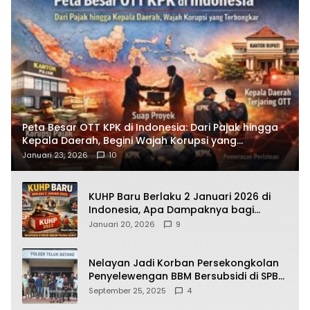
Peta Besar OTT KPK di Indonesia: Dari Pajak hingga
Kepala Daerah, Begini Wajah Korupsi yang
Terbongkar
Januari 23, 2026
10
KUHP Baru Berlaku 2 Januari 2026 di
Indonesia, Apa Dampaknya bagi
Kehidupan Warga? Ini Aturan Kunci
Januari 20, 2026
9
yang Wajib Dipahami Publik
Nelayan Jadi Korban Persekongkolan
Penyelewengan BBM Bersubsidi di SPBU
64.78809 Teluk Batang
September 25, 2025
4