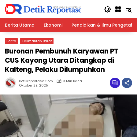
Langsung
ke
konten
Berita Utama
Ekonomi
Pendidikan & Ilmu Pengetah
Berita
Kalimantan Barat
Buronan Pembunuh Karyawan PT
CUS Kayong Utara Ditangkap di
Kalteng, Pelaku Dilumpuhkan
Detikreportase.com
3 Min Baca
Oktober 29, 2025