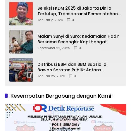
Seleksi FKDM 2025 di Jakarta Dinilai
Tertutup, Transparansi Pemerintahan
Pramono–Rano Dipertanyakan
Januari 2, 2026
4
Malam Sunyi di Suro: Kedamaian Hadir
Bersama Secangkir Kopi Hangat
September 22, 2025
3
Distribusi BBM dan BBM Subsidi di
Bawah Sorotan Publik: Antara
Kepentingan Negara, Hak Konsumen,
Januari 25, 2026
3
dan Tantangan Pengawasan
Kesempatan Bergabung dengan Kami!