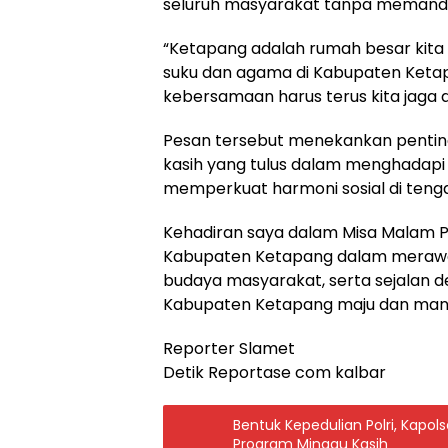
seluruh masyarakat tanpa memandan
“Ketapang adalah rumah besar kita
suku dan agama di Kabupaten Ketapan
kebersamaan harus terus kita jaga d
Pesan tersebut menekankan penting
kasih yang tulus dalam menghadapi 
memperkuat harmoni sosial di ten
Kehadiran saya dalam Misa Malam P
Kabupaten Ketapang dalam merawat
budaya masyarakat, serta sejalan 
Kabupaten Ketapang maju dan mand
Reporter Slamet
Detik Reportase com kalbar
Bentuk Kepedulian Polri, Kapo
Program Minggu Kasih