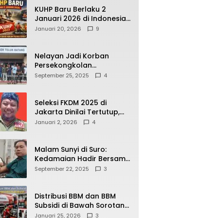
KUHP Baru Berlaku 2
Januari 2026 di Indonesia,
Apa Dampaknya bagi
Januari 20, 2026
9
Kehidupan Warga? Ini
Aturan Kunci yang Wajib
Dipahami Publik
Nelayan Jadi Korban
Persekongkolan
Penyelewengan BBM
September 25, 2025
4
Bersubsidi di SPBU
64.78809 Teluk Batang
Seleksi FKDM 2025 di
Jakarta Dinilai Tertutup,
Transparansi
Januari 2, 2026
4
Pemerintahan Pramono–
Rano Dipertanyakan
Malam Sunyi di Suro:
Kedamaian Hadir Bersama
Secangkir Kopi Hangat
September 22, 2025
3
Distribusi BBM dan BBM
Subsidi di Bawah Sorotan
Publik: Antara Kepentingan
Januari 25, 2026
3