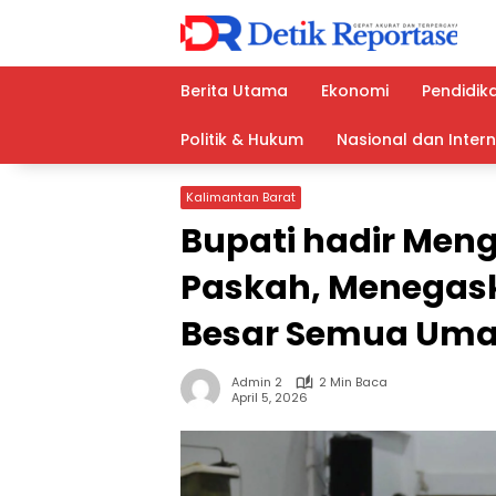
Langsung
ke
konten
Berita Utama
Ekonomi
Pendidik
Politik & Hukum
Nasional dan Inter
Kalimantan Barat
Bupati hadir Men
Paskah, Menegas
Besar Semua Uma
Admin 2
2 Min Baca
April 5, 2026