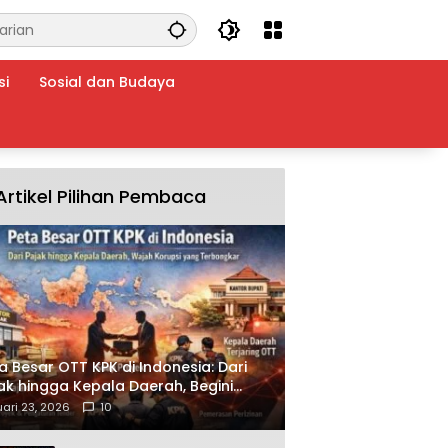
si
Sosial dan Budaya
Artikel Pilihan Pembaca
a Besar OTT KPK di Indonesia: Dari
ak hingga Kepala Daerah, Begini
ah Korupsi yang Terbongkar
ari 23, 2026
10