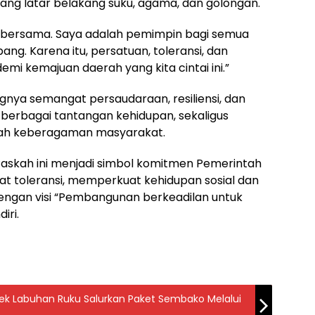
g latar belakang suku, agama, dan golongan.
 bersama. Saya adalah pemimpin bagi semua
g. Karena itu, persatuan, toleransi, dan
emi kemajuan daerah yang kita cintai ini.”
nya semangat persaudaraan, resiliensi, dan
berbagai tantangan kehidupan, sekaligus
gah keberagaman masyarakat.
askah ini menjadi simbol komitmen Pemerintah
 toleransi, memperkuat kehidupan sosial dan
dengan visi “Pembangunan berkeadilan untuk
iri.
lsek Labuhan Ruku Salurkan Paket Sembako Melalui