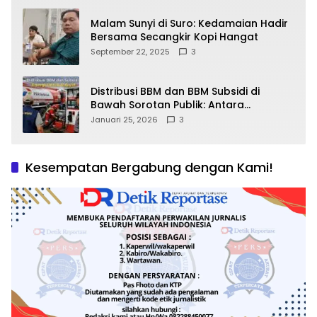
Malam Sunyi di Suro: Kedamaian Hadir
Bersama Secangkir Kopi Hangat
September 22, 2025
3
Distribusi BBM dan BBM Subsidi di
Bawah Sorotan Publik: Antara
Kepentingan Negara, Hak Konsumen,
Januari 25, 2026
3
dan Tantangan Pengawasan
Kesempatan Bergabung dengan Kami!