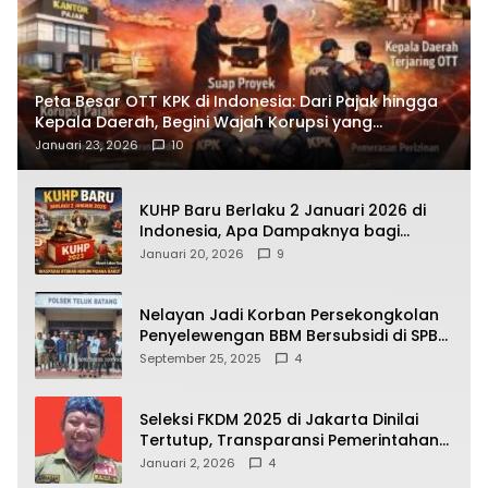
Peta Besar OTT KPK di Indonesia: Dari Pajak hingga
Kepala Daerah, Begini Wajah Korupsi yang
Terbongkar
Januari 23, 2026
10
KUHP Baru Berlaku 2 Januari 2026 di
Indonesia, Apa Dampaknya bagi
Kehidupan Warga? Ini Aturan Kunci
Januari 20, 2026
9
yang Wajib Dipahami Publik
Nelayan Jadi Korban Persekongkolan
Penyelewengan BBM Bersubsidi di SPBU
64.78809 Teluk Batang
September 25, 2025
4
Seleksi FKDM 2025 di Jakarta Dinilai
Tertutup, Transparansi Pemerintahan
Pramono–Rano Dipertanyakan
Januari 2, 2026
4