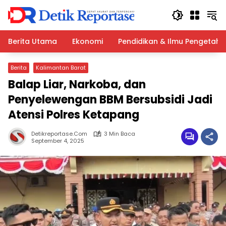
Langsung
ke
konten
Berita Utama
Ekonomi
Pendidikan & Ilmu Pengetah
Berita
Kalimantan Barat
Balap Liar, Narkoba, dan
Penyelewengan BBM Bersubsidi Jadi
Atensi Polres Ketapang
Detikreportase.com
3 Min Baca
September 4, 2025