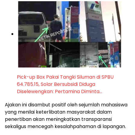
Pick-up Box Pakai Tangki Siluman di SPBU
64.785.15, Solar Bersubsidi Diduga
Diselewengkan: Pertamina Diminta…
Ajakan ini disambut positif oleh sejumlah mahasiswa
yang menilai keterlibatan masyarakat dalam
penertiban akan meningkatkan transparansi
sekaligus mencegah kesalahpahaman di lapangan.