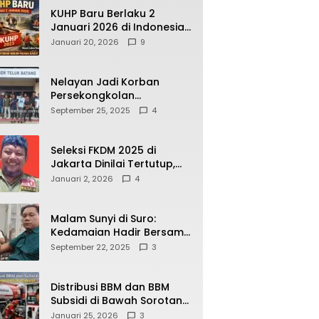
KUHP Baru Berlaku 2
Januari 2026 di Indonesia,
Apa Dampaknya bagi
Januari 20, 2026
9
Kehidupan Warga? Ini
Aturan Kunci yang Wajib
Dipahami Publik
Nelayan Jadi Korban
Persekongkolan
Penyelewengan BBM
September 25, 2025
4
Bersubsidi di SPBU
64.78809 Teluk Batang
Seleksi FKDM 2025 di
Jakarta Dinilai Tertutup,
Transparansi
Januari 2, 2026
4
Pemerintahan Pramono–
Rano Dipertanyakan
Malam Sunyi di Suro:
Kedamaian Hadir Bersama
Secangkir Kopi Hangat
September 22, 2025
3
Distribusi BBM dan BBM
Subsidi di Bawah Sorotan
Publik: Antara Kepentingan
Januari 25, 2026
3