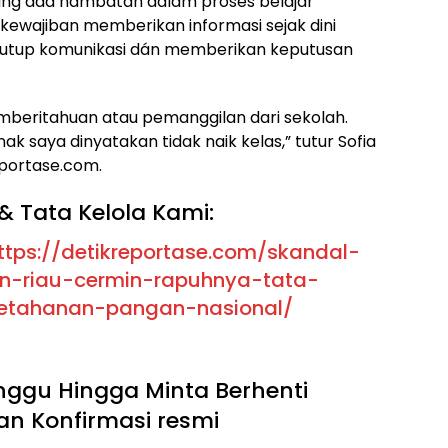
ang ada hambatan dalam proses belajar
rkewajiban memberikan informasi sejak dini
nutup komunikasi dán memberikan keputusan
mberitahuan atau pemanggilan dari sekolah.
anak saya dinyatakan tidak naik kelas,” tutur Sofia
portase.com.
& Tata Kelola Kami:
ttps://detikreportase.com/skandal-
n-riau-cermin-rapuhnya-tata-
ketahanan-pangan-nasional/
ggu Hingga Minta Berhenti
an Konfirmasi resmi