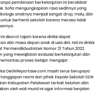
tanpa pembinaan berkelanjutan ini berakibat
ak. Sofia mengungkapkan rasa sedihnya yang
ikologis anaknya menjadi sangat drop, malu, dán
ntuk berhenti sekolah karena merasa tidak
mannya.
ini disorot tajam karena dinilai dapat
dán masa depan anak di usia dini. Hal ini dinilai
t Permendikbudristek Nomor 21 Tahun 2022
an yang mewajibkan evaluasi berkelanjutan dán
 memantau proses belajar mengajar.
 redaksi DetikReportase.com masih terus berupaya
tanggapan resmi dari pihak Kepala Sekolah SDN
ikan Kabupaten Pelalawan terkait keluhan dán
an oleh wali murid ini agar informasi berjalan