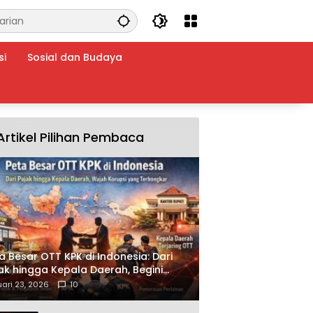
si
Sosial dan Budaya
Artikel Pilihan Pembaca
a Besar OTT KPK di Indonesia: Dari
ak hingga Kepala Daerah, Begini
ah Korupsi yang Terbongkar
ari 23, 2026
10