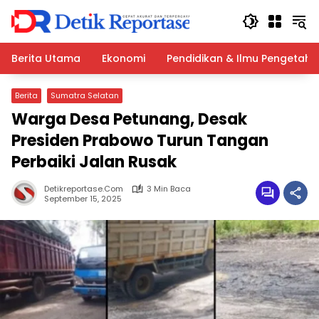
Langsung
ke
konten
Berita Utama
Ekonomi
Pendidikan & Ilmu Pengetah
Berita
Sumatra Selatan
Warga Desa Petunang, Desak
Presiden Prabowo Turun Tangan
Perbaiki Jalan Rusak
Detikreportase.com
3 Min Baca
September 15, 2025