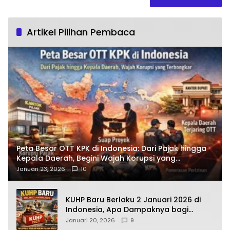
Artikel Pilihan Pembaca
Peta Besar OTT KPK di Indonesia: Dari Pajak hingga
Kepala Daerah, Begini Wajah Korupsi yang
Terbongkar
Januari 23, 2026
10
KUHP Baru Berlaku 2 Januari 2026 di
Indonesia, Apa Dampaknya bagi
Kehidupan Warga? Ini Aturan Kunci
Januari 20, 2026
9
yang Wajib Dipahami Publik