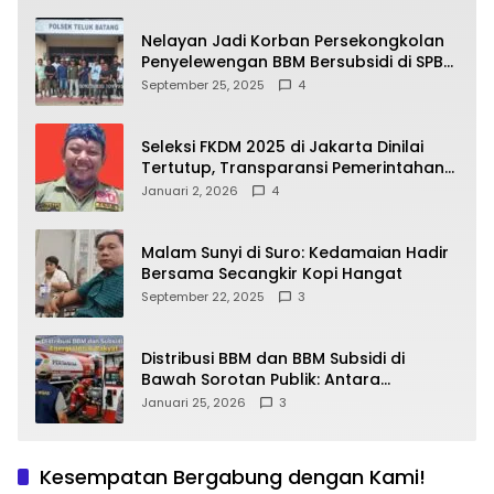
Nelayan Jadi Korban Persekongkolan
Penyelewengan BBM Bersubsidi di SPBU
64.78809 Teluk Batang
September 25, 2025
4
Seleksi FKDM 2025 di Jakarta Dinilai
Tertutup, Transparansi Pemerintahan
Pramono–Rano Dipertanyakan
Januari 2, 2026
4
Malam Sunyi di Suro: Kedamaian Hadir
Bersama Secangkir Kopi Hangat
September 22, 2025
3
Distribusi BBM dan BBM Subsidi di
Bawah Sorotan Publik: Antara
Kepentingan Negara, Hak Konsumen,
Januari 25, 2026
3
dan Tantangan Pengawasan
Kesempatan Bergabung dengan Kami!