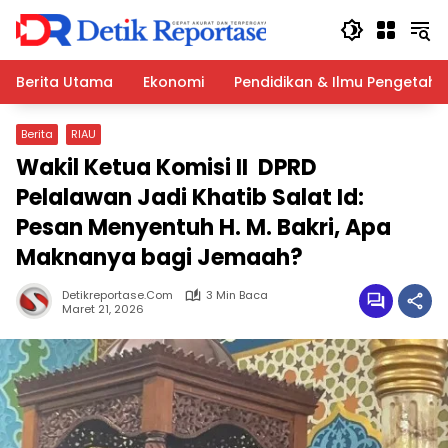
Langsung
ke
konten
Berita Utama
Ekonomi
Pendidikan & Ilmu Pengetah
Berita
RIAU
Wakil Ketua Komisi II DPRD
Pelalawan Jadi Khatib Salat Id:
Pesan Menyentuh H. M. Bakri, Apa
Maknanya bagi Jemaah?
Detikreportase.com
3 Min Baca
Maret 21, 2026