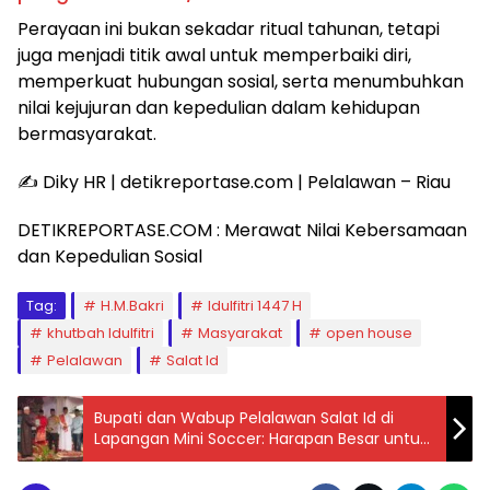
Perayaan ini bukan sekadar ritual tahunan, tetapi
juga menjadi titik awal untuk memperbaiki diri,
memperkuat hubungan sosial, serta menumbuhkan
nilai kejujuran dan kepedulian dalam kehidupan
bermasyarakat.
✍️ Diky HR | detikreportase.com | Pelalawan – Riau
DETIKREPORTASE.COM : Merawat Nilai Kebersamaan
dan Kepedulian Sosial
Tag:
H.M.Bakri
Idulfitri 1447 H
khutbah Idulfitri
Masyarakat
open house
Pelalawan
Salat Id
Bupati dan Wabup Pelalawan Salat Id di
Lapangan Mini Soccer: Harapan Besar untuk
Kesejahteraan Masyarakat, Mampukah
Terwujud?