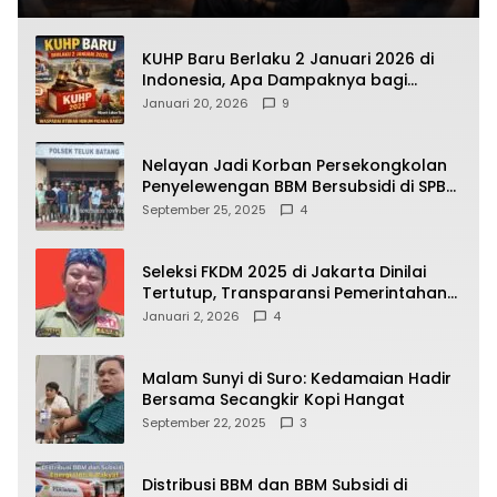
KUHP Baru Berlaku 2 Januari 2026 di
Indonesia, Apa Dampaknya bagi
Kehidupan Warga? Ini Aturan Kunci
Januari 20, 2026
9
yang Wajib Dipahami Publik
Nelayan Jadi Korban Persekongkolan
Penyelewengan BBM Bersubsidi di SPBU
64.78809 Teluk Batang
September 25, 2025
4
Seleksi FKDM 2025 di Jakarta Dinilai
Tertutup, Transparansi Pemerintahan
Pramono–Rano Dipertanyakan
Januari 2, 2026
4
Malam Sunyi di Suro: Kedamaian Hadir
Bersama Secangkir Kopi Hangat
September 22, 2025
3
Distribusi BBM dan BBM Subsidi di