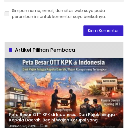
Simpan nama, email, dan situs web saya pada
peramban ini untuk komentar saya berikutnya.
Artikel Pilihan Pembaca
Peta Besar OTT KPK di Indonesia: Dari Pajak hingga
Kepala Daerah, Begini Wajah Korupsi yang
Terbongkar
Januari 23, 2026
10