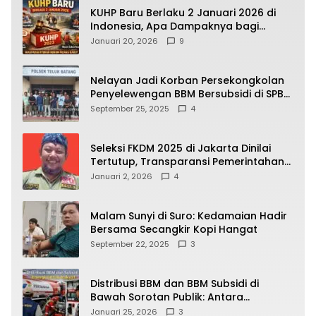
KUHP Baru Berlaku 2 Januari 2026 di
Indonesia, Apa Dampaknya bagi
Kehidupan Warga? Ini Aturan Kunci
Januari 20, 2026
9
yang Wajib Dipahami Publik
Nelayan Jadi Korban Persekongkolan
Penyelewengan BBM Bersubsidi di SPBU
64.78809 Teluk Batang
September 25, 2025
4
Seleksi FKDM 2025 di Jakarta Dinilai
Tertutup, Transparansi Pemerintahan
Pramono–Rano Dipertanyakan
Januari 2, 2026
4
Malam Sunyi di Suro: Kedamaian Hadir
Bersama Secangkir Kopi Hangat
September 22, 2025
3
Distribusi BBM dan BBM Subsidi di
Bawah Sorotan Publik: Antara
Kepentingan Negara, Hak Konsumen,
Januari 25, 2026
3