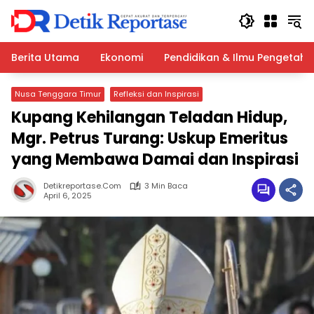
Langsung
ke
konten
Berita Utama
Ekonomi
Pendidikan & Ilmu Pengetah
Nusa Tenggara Timur
Refleksi dan Inspirasi
Kupang Kehilangan Teladan Hidup,
Mgr. Petrus Turang: Uskup Emeritus
yang Membawa Damai dan Inspirasi
Detikreportase.com
3 Min Baca
April 6, 2025