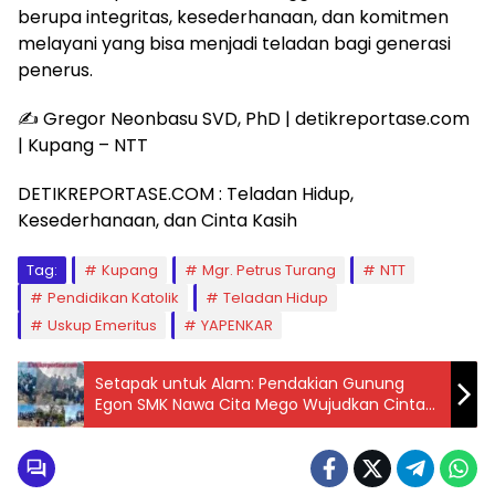
berupa integritas, kesederhanaan, dan komitmen
melayani yang bisa menjadi teladan bagi generasi
penerus.
✍️ Gregor Neonbasu SVD, PhD | detikreportase.com
| Kupang – NTT
DETIKREPORTASE.COM : Teladan Hidup,
Kesederhanaan, dan Cinta Kasih
Tag:
Kupang
Mgr. Petrus Turang
NTT
Pendidikan Katolik
Teladan Hidup
Uskup Emeritus
YAPENKAR
Setapak untuk Alam: Pendakian Gunung
Egon SMK Nawa Cita Mego Wujudkan Cinta
Lingkungan