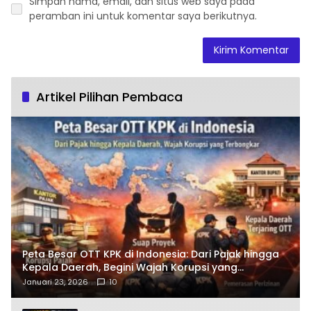
Simpan nama, email, dan situs web saya pada
peramban ini untuk komentar saya berikutnya.
Artikel Pilihan Pembaca
Peta Besar OTT KPK di Indonesia: Dari Pajak hingga
Kepala Daerah, Begini Wajah Korupsi yang
Terbongkar
Januari 23, 2026
10