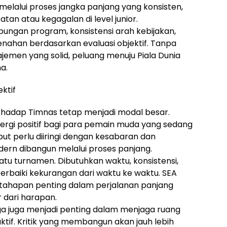
elalui proses jangka panjang yang konsisten,
n atau kegagalan di level junior.
ungan program, konsistensi arah kebijakan,
ahan berdasarkan evaluasi objektif. Tanpa
emen yang solid, peluang menuju Piala Dunia
a.
ktif
hadap Timnas tetap menjadi modal besar.
ergi positif bagi para pemain muda yang sedang
t perlu diiringi dengan kesabaran dan
n dibangun melalui proses panjang.
satu turnamen. Dibutuhkan waktu, konsistensi,
rbaiki kekurangan dari waktu ke waktu. SEA
tahapan penting dalam perjalanan panjang
r dari harapan.
a juga menjadi penting dalam menjaga ruang
ruktif. Kritik yang membangun akan jauh lebih