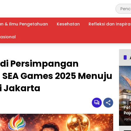
an & Ilmu Pengetahuan
Kesehatan
Refleksi dan Inspira
nasional
 di Persimpangan
n SEA Games 2025 Menuju
i Jakarta
Pet
Paj
Waj
Janu