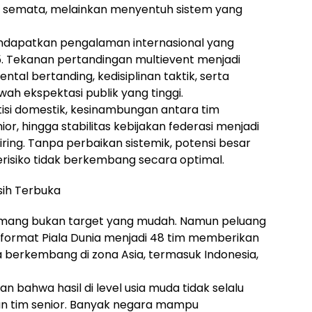
h semata, melainkan menyentuh sistem yang
dapatkan pengalaman internasional yang
. Tekanan pertandingan multievent menjadi
al bertanding, kedisiplinan taktik, serta
h ekspektasi publik yang tinggi.
tisi domestik, kesinambungan antara tim
r, hingga stabilitas kebijakan federasi menjadi
eiring. Tanpa perbaikan sistemik, potensi besar
berisiko tidak berkembang secara optimal.
sih Terbuka
memang bukan target yang mudah. Namun peluang
 format Piala Dunia menjadi 48 tim memberikan
a berkembang di zona Asia, termasuk Indonesia,
n bahwa hasil di level usia muda tidak selalu
n tim senior. Banyak negara mampu