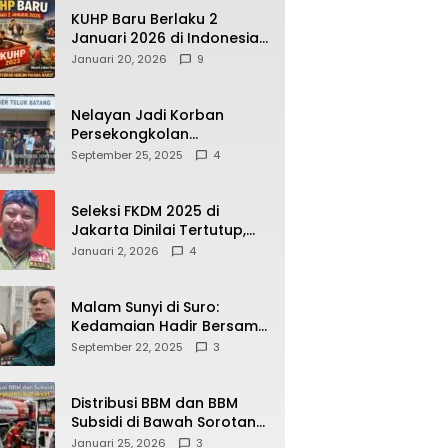
KUHP Baru Berlaku 2
Januari 2026 di Indonesia,
Apa Dampaknya bagi
Januari 20, 2026
9
Kehidupan Warga? Ini
Aturan Kunci yang Wajib
Dipahami Publik
Nelayan Jadi Korban
Persekongkolan
Penyelewengan BBM
September 25, 2025
4
Bersubsidi di SPBU
64.78809 Teluk Batang
Seleksi FKDM 2025 di
Jakarta Dinilai Tertutup,
Transparansi
Januari 2, 2026
4
Pemerintahan Pramono–
Rano Dipertanyakan
Malam Sunyi di Suro:
Kedamaian Hadir Bersama
Secangkir Kopi Hangat
September 22, 2025
3
Distribusi BBM dan BBM
Subsidi di Bawah Sorotan
Publik: Antara Kepentingan
Januari 25, 2026
3