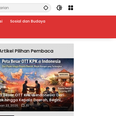
si
Sosial dan Budaya
Artikel Pilihan Pembaca
a Besar OTT KPK di Indonesia: Dari
ak hingga Kepala Daerah, Begini
ah Korupsi yang Terbongkar
ari 23, 2026
10