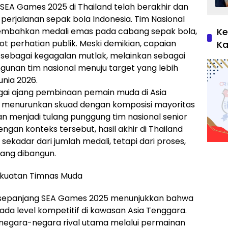
A Games 2025 di Thailand telah berakhir dan
perjalanan sepak bola Indonesia. Tim Nasional
mbahkan medali emas pada cabang sepak bola,
Ke
t perhatian publik. Meski demikian, capaian
Ka
 sebagai kegagalan mutlak, melainkan sebagai
unan tim nasional menuju target yang lebih
unia 2026.
gai ajang pembinaan pemain muda di Asia
25 menurunkan skuad dengan komposisi mayoritas
n menjadi tulang punggung tim nasional senior
gan konteks tersebut, hasil akhir di Thailand
 sekadar dari jumlah medali, tetapi dari proses,
dang dibangun.
ekuatan Timnas Muda
 sepanjang SEA Games 2025 menunjukkan bahwa
ada level kompetitif di kawasan Asia Tenggara.
negara-negara rival utama melalui permainan