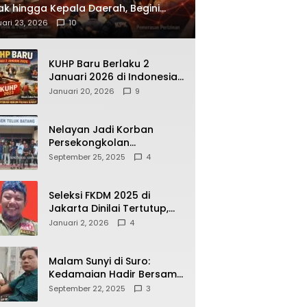
ak hingga Kepala Daerah, Begini
ah Korupsi yang Terbongkar
ari 23, 2026
10
KUHP Baru Berlaku 2
Januari 2026 di Indonesia,
Apa Dampaknya bagi
Januari 20, 2026
9
Kehidupan Warga? Ini
Aturan Kunci yang Wajib
Dipahami Publik
Nelayan Jadi Korban
Persekongkolan
Penyelewengan BBM
September 25, 2025
4
Bersubsidi di SPBU
64.78809 Teluk Batang
Seleksi FKDM 2025 di
Jakarta Dinilai Tertutup,
Transparansi
Januari 2, 2026
4
Pemerintahan Pramono–
Rano Dipertanyakan
Malam Sunyi di Suro:
Kedamaian Hadir Bersama
Secangkir Kopi Hangat
September 22, 2025
3