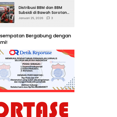
Distribusi BBM dan BBM
Subsidi di Bawah Sorotan
Publik: Antara Kepentingan
Januari 25, 2026
3
Negara, Hak Konsumen,
dan Tantangan
Pengawasan
sempatan Bergabung dengan
mi!