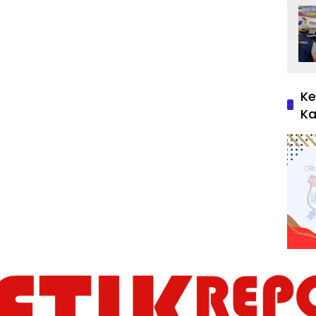
Ke
Ka