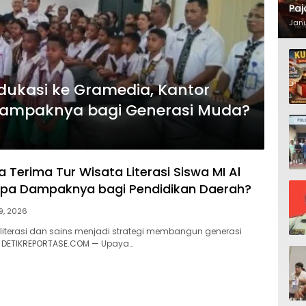
Paj
Waj
Janu
dukasi ke Gramedia, Kantor
Dampaknya bagi Generasi Muda?
a Terima Tur Wisata Literasi Siswa MI Al
 Apa Dampaknya bagi Pendidikan Daerah?
 9, 2026
literasi dan sains menjadi strategi membangun generasi
| DETIKREPORTASE.COM — Upaya…