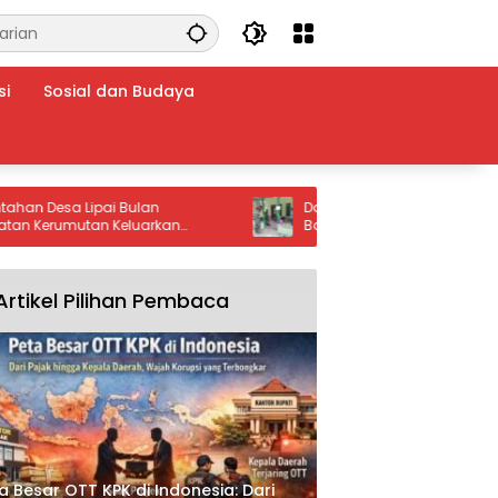
si
Sosial dan Budaya
esa Lipai Bulan
Dari Rumah Rapuh Menjadi Harapa
umutan Keluarkan
Baru, Senyum Ibu Jumsina Menjadi
s: Stop Setrum Ikan dan
Makna TMMD bagi Warga Batu Bara
Artikel Pilihan Pembaca
a Besar OTT KPK di Indonesia: Dari