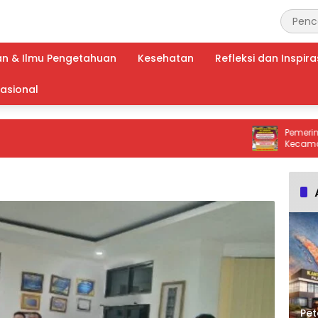
an & Ilmu Pengetahuan
Kesehatan
Refleksi dan Inspira
nasional
Pemerintahan D
Kecamatan Ker
Peringatan Kera
Bakar Lahan!
Pet