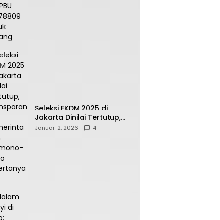
64.78809 Teluk Batang
Seleksi FKDM 2025 di
Jakarta Dinilai Tertutup,
Transparansi
Januari 2, 2026
4
Pemerintahan Pramono–
Rano Dipertanyakan