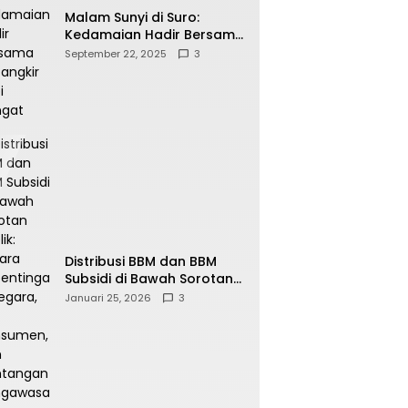
Malam Sunyi di Suro:
Kedamaian Hadir Bersama
Secangkir Kopi Hangat
September 22, 2025
3
Distribusi BBM dan BBM
Subsidi di Bawah Sorotan
Publik: Antara Kepentingan
Januari 25, 2026
3
Negara, Hak Konsumen,
dan Tantangan
Pengawasan