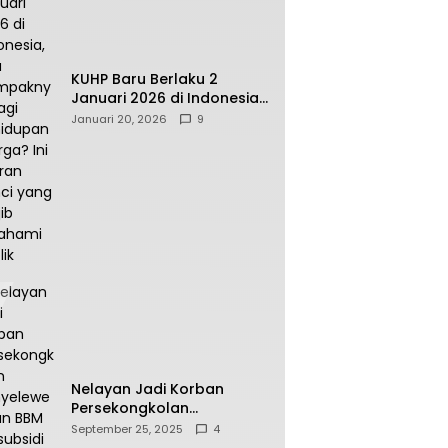
KUHP Baru Berlaku 2
Januari 2026 di Indonesia,
Apa Dampaknya bagi
Januari 20, 2026
9
Kehidupan Warga? Ini
Aturan Kunci yang Wajib
Dipahami Publik
Nelayan Jadi Korban
Persekongkolan
Penyelewengan BBM
September 25, 2025
4
Bersubsidi di SPBU