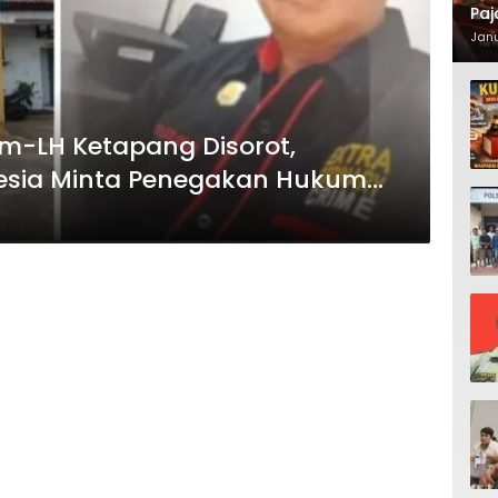
Paj
Waj
Janu
im-LH Ketapang Disorot,
esia Minta Penegakan Hukum