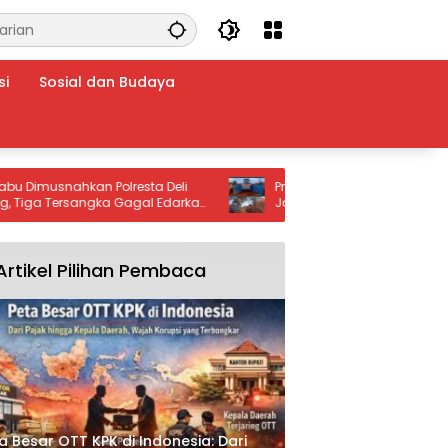
si
Sosial dan Budaya
musnahkan Polresta Deli
Program CSR PT WHW Bantu Penim
 Tersangka Gagal Edarkan
Jalan Provinsi Ketapang–Kendawa
arkoba”.
Warga Apresiasi Kepedulian Perus
Artikel Pilihan Pembaca
a Besar OTT KPK di Indonesia: Dari