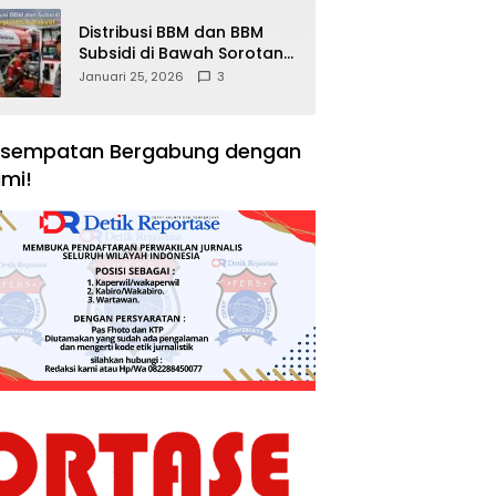
Distribusi BBM dan BBM
Subsidi di Bawah Sorotan
Publik: Antara Kepentingan
Januari 25, 2026
3
Negara, Hak Konsumen,
dan Tantangan
Pengawasan
sempatan Bergabung dengan
mi!