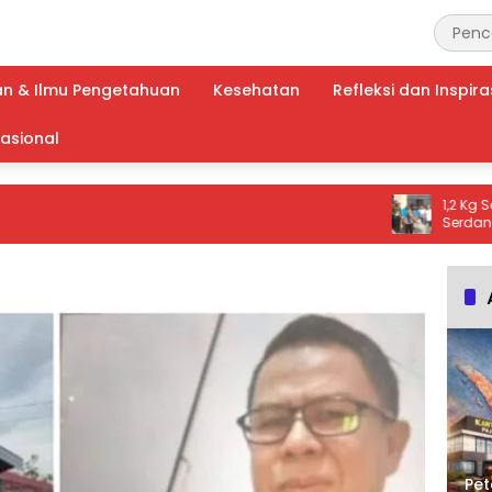
an & Ilmu Pengetahuan
Kesehatan
Refleksi dan Inspira
nasional
1,2 Kg Sabu Di
Serdang, Tiga
Ribuan Dosis N
Pet