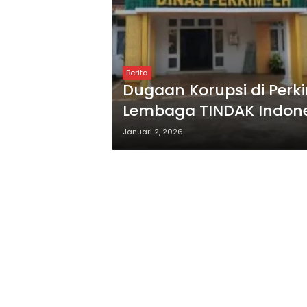
Berita
Dugaan Korupsi di Perk
Lembaga TINDAK Indon
Bertindak Cepat
Januari 2, 2026