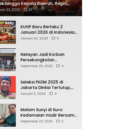
ak hingga Kepala Daerah, Begini
ah Korupsi yang Terbongkar
ari 23, 2026
10
KUHP Baru Berlaku 2
Januari 2026 di Indonesia,
Apa Dampaknya bagi
Januari 20, 2026
9
Kehidupan Warga? Ini
Aturan Kunci yang Wajib
Dipahami Publik
Nelayan Jadi Korban
Persekongkolan
Penyelewengan BBM
September 25, 2025
4
Bersubsidi di SPBU
64.78809 Teluk Batang
Seleksi FKDM 2025 di
Jakarta Dinilai Tertutup,
Transparansi
Januari 2, 2026
4
Pemerintahan Pramono–
Rano Dipertanyakan
Malam Sunyi di Suro:
Kedamaian Hadir Bersama
Secangkir Kopi Hangat
September 22, 2025
3