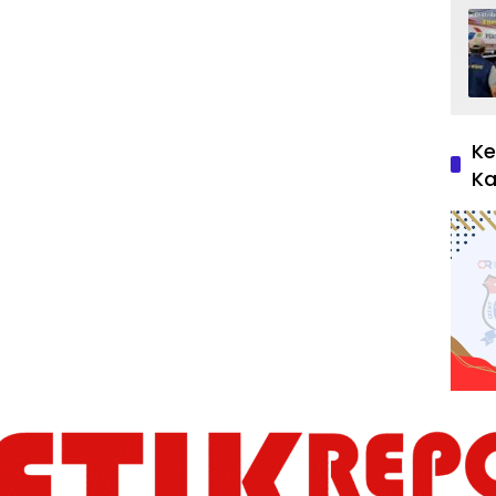
Ke
Ka