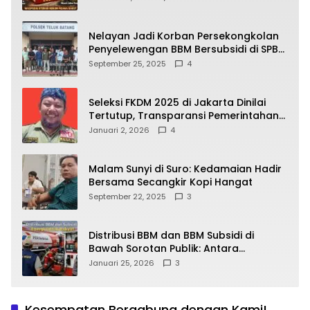
yang Wajib Dipahami Publik
Nelayan Jadi Korban Persekongkolan
Penyelewengan BBM Bersubsidi di SPBU
64.78809 Teluk Batang
September 25, 2025
4
Seleksi FKDM 2025 di Jakarta Dinilai
Tertutup, Transparansi Pemerintahan
Pramono–Rano Dipertanyakan
Januari 2, 2026
4
Malam Sunyi di Suro: Kedamaian Hadir
Bersama Secangkir Kopi Hangat
September 22, 2025
3
Distribusi BBM dan BBM Subsidi di
Bawah Sorotan Publik: Antara
Kepentingan Negara, Hak Konsumen,
Januari 25, 2026
3
dan Tantangan Pengawasan
Kesempatan Bergabung dengan Kami!