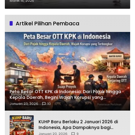
Antrean Kendaraan Panjang
Maret 15, 2025
Artikel Pilihan Pembaca
Peta Besar OTT KPK di Indonesia: Dari Pajak hingga
Kepala Daerah, Begini Wajah Korupsi yang
Terbongkar
Januari 23, 2026
10
KUHP Baru Berlaku 2 Januari 2026 di
Indonesia, Apa Dampaknya bagi
Kehidupan Warga? Ini Aturan Kunci
Januari 20, 2026
9