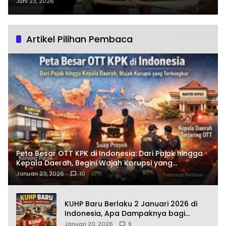
Besar Bupati Zukri di Jantung
Juni 23, 2026
Kota Pangkalan Kerinci?
Artikel Pilihan Pembaca
Peta Besar OTT KPK di Indonesia: Dari Pajak hingga
Kepala Daerah, Begini Wajah Korupsi yang
Terbongkar
Januari 23, 2026
10
KUHP Baru Berlaku 2 Januari 2026 di
Indonesia, Apa Dampaknya bagi
Kehidupan Warga? Ini Aturan Kunci
Januari 20, 2026
9