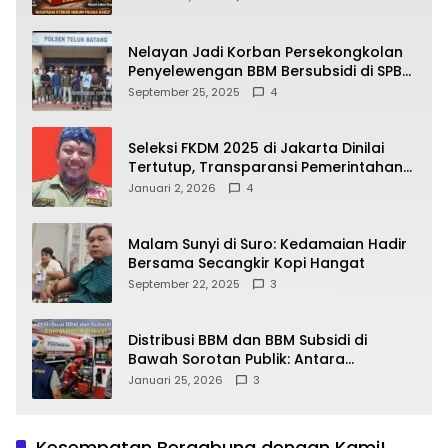
yang Wajib Dipahami Publik
Nelayan Jadi Korban Persekongkolan
Penyelewengan BBM Bersubsidi di SPBU
64.78809 Teluk Batang
September 25, 2025
4
Seleksi FKDM 2025 di Jakarta Dinilai
Tertutup, Transparansi Pemerintahan
Pramono–Rano Dipertanyakan
Januari 2, 2026
4
Malam Sunyi di Suro: Kedamaian Hadir
Bersama Secangkir Kopi Hangat
September 22, 2025
3
Distribusi BBM dan BBM Subsidi di
Bawah Sorotan Publik: Antara
Kepentingan Negara, Hak Konsumen,
Januari 25, 2026
3
dan Tantangan Pengawasan
Kesempatan Bergabung dengan Kami!