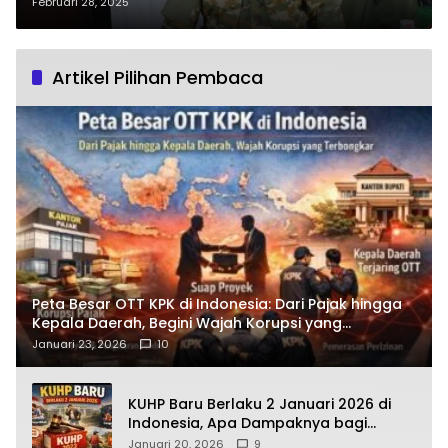
Seremoni, Langsung Eksekusi
Februari 28, 2025
Program Prioritas
Artikel Pilihan Pembaca
Peta Besar OTT KPK di Indonesia: Dari Pajak hingga
Kepala Daerah, Begini Wajah Korupsi yang
Terbongkar
Januari 23, 2026
10
KUHP Baru Berlaku 2 Januari 2026 di
Indonesia, Apa Dampaknya bagi
Kehidupan Warga? Ini Aturan Kunci
Januari 20, 2026
9