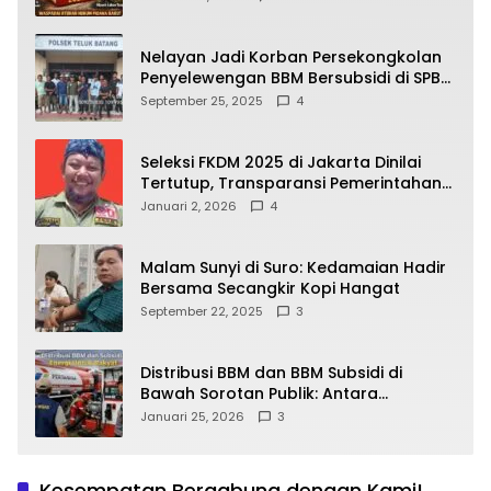
yang Wajib Dipahami Publik
Nelayan Jadi Korban Persekongkolan
Penyelewengan BBM Bersubsidi di SPBU
64.78809 Teluk Batang
September 25, 2025
4
Seleksi FKDM 2025 di Jakarta Dinilai
Tertutup, Transparansi Pemerintahan
Pramono–Rano Dipertanyakan
Januari 2, 2026
4
Malam Sunyi di Suro: Kedamaian Hadir
Bersama Secangkir Kopi Hangat
September 22, 2025
3
Distribusi BBM dan BBM Subsidi di
Bawah Sorotan Publik: Antara
Kepentingan Negara, Hak Konsumen,
Januari 25, 2026
3
dan Tantangan Pengawasan
Kesempatan Bergabung dengan Kami!