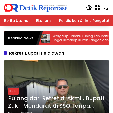
Langsung
ke
konten
Berita Utama
Ekonomi
Pendidikan & Ilmu Pengetah
ruh di Desa
Warga Kp. Bambu Kuning Kabupaten
Breaking News
Bogor Berharap Uluran Tangan dan
 Dilakukan Demi
Kebijakan Pemkab Bogor serta Pemprov
aran Aktivitas
Jabar untuk Atasi Banjir Menahun
Rekret Bupati Pelalawan
Berita
Pulang dari Retret di Akmil, Bupati
Zukri Mendarat di SSQ Tanpa