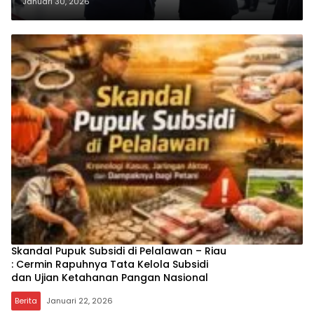
Bisa Dipesan, Publik Diminta
Januari 30, 2026
Awasi Integritas Birokrasi
Skandal Pupuk Subsidi di Pelalawan – Riau
: Cermin Rapuhnya Tata Kelola Subsidi
dan Ujian Ketahanan Pangan Nasional
Berita
Januari 22, 2026