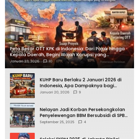
Peta Besar OTT KPK di Indonesia: Dari Pajak hingga
Kepala Daerah, Begini Wajah Korupsi yang
Terbongkar
Januari 23, 2026
10
KUHP Baru Berlaku 2 Januari 2026 di
Indonesia, Apa Dampaknya bagi
Kehidupan Warga? Ini Aturan Kunci
Januari 20, 2026
9
yang Wajib Dipahami Publik
Nelayan Jadi Korban Persekongkolan
Penyelewengan BBM Bersubsidi di SPBU
64.78809 Teluk Batang
September 25, 2025
4