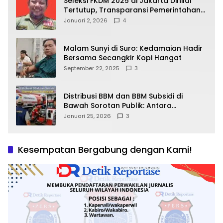
Seleksi FKDM 2025 di Jakarta Dinilai
Tertutup, Transparansi Pemerintahan
Pramono–Rano Dipertanyakan
Januari 2, 2026
4
Malam Sunyi di Suro: Kedamaian Hadir
Bersama Secangkir Kopi Hangat
September 22, 2025
3
Distribusi BBM dan BBM Subsidi di
Bawah Sorotan Publik: Antara
Kepentingan Negara, Hak Konsumen,
Januari 25, 2026
3
dan Tantangan Pengawasan
Kesempatan Bergabung dengan Kami!