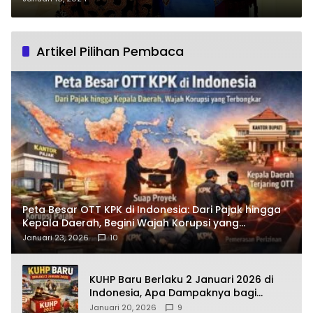
Artikel Pilihan Pembaca
Peta Besar OTT KPK di Indonesia: Dari Pajak hingga
Kepala Daerah, Begini Wajah Korupsi yang
Terbongkar
Januari 23, 2026
10
KUHP Baru Berlaku 2 Januari 2026 di
Indonesia, Apa Dampaknya bagi
Kehidupan Warga? Ini Aturan Kunci
Januari 20, 2026
9