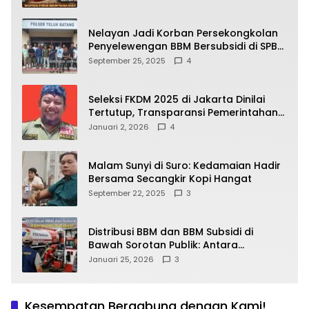
yang Wajib Dipahami Publik
Nelayan Jadi Korban Persekongkolan
Penyelewengan BBM Bersubsidi di SPBU
64.78809 Teluk Batang
September 25, 2025
4
Seleksi FKDM 2025 di Jakarta Dinilai
Tertutup, Transparansi Pemerintahan
Pramono–Rano Dipertanyakan
Januari 2, 2026
4
Malam Sunyi di Suro: Kedamaian Hadir
Bersama Secangkir Kopi Hangat
September 22, 2025
3
Distribusi BBM dan BBM Subsidi di
Bawah Sorotan Publik: Antara
Kepentingan Negara, Hak Konsumen,
Januari 25, 2026
3
dan Tantangan Pengawasan
Kesempatan Bergabung dengan Kami!