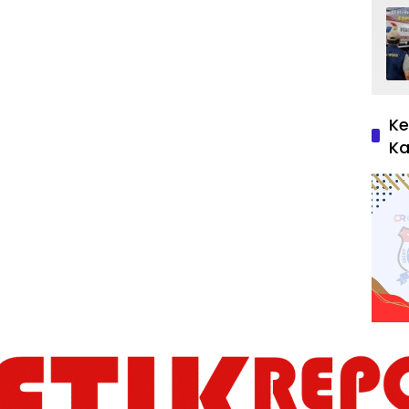
Ke
Ka