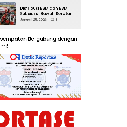
Distribusi BBM dan BBM
Subsidi di Bawah Sorotan
Publik: Antara Kepentingan
Januari 25, 2026
3
Negara, Hak Konsumen,
dan Tantangan
Pengawasan
sempatan Bergabung dengan
mi!