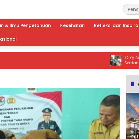
an & Ilmu Pengetahuan
Kesehatan
Refleksi dan Inspira
nasional
1,2 Kg Sabu Dim
Serdang, Tiga 
Ribuan Dosis N
Pet