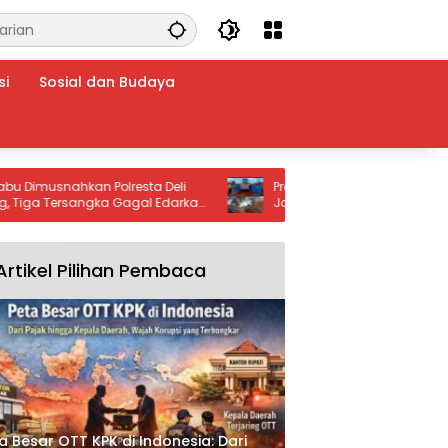
si
Sosial dan Budaya
usnahkan Polresta Deli
Program CSR PT WHW Bantu Penim
Tersangka Gagal Edarkan
Jalan Provinsi Ketapang–Kendawan
arkoba”.
Warga Apresiasi Kepedulian Perus
Artikel Pilihan Pembaca
a Besar OTT KPK di Indonesia: Dari