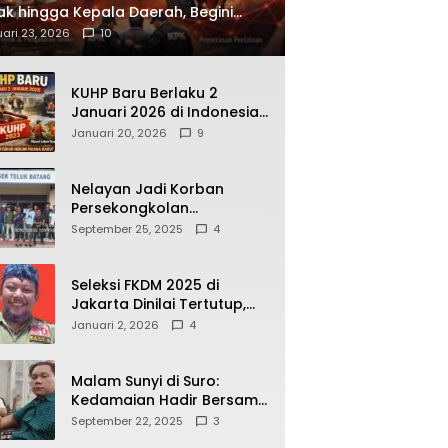
ak hingga Kepala Daerah, Begini
ah Korupsi yang Terbongkar
ari 23, 2026
10
KUHP Baru Berlaku 2
Januari 2026 di Indonesia,
Apa Dampaknya bagi
Januari 20, 2026
9
Kehidupan Warga? Ini
Aturan Kunci yang Wajib
Dipahami Publik
Nelayan Jadi Korban
Persekongkolan
Penyelewengan BBM
September 25, 2025
4
Bersubsidi di SPBU
64.78809 Teluk Batang
Seleksi FKDM 2025 di
Jakarta Dinilai Tertutup,
Transparansi
Januari 2, 2026
4
Pemerintahan Pramono–
Rano Dipertanyakan
Malam Sunyi di Suro:
Kedamaian Hadir Bersama
Secangkir Kopi Hangat
September 22, 2025
3