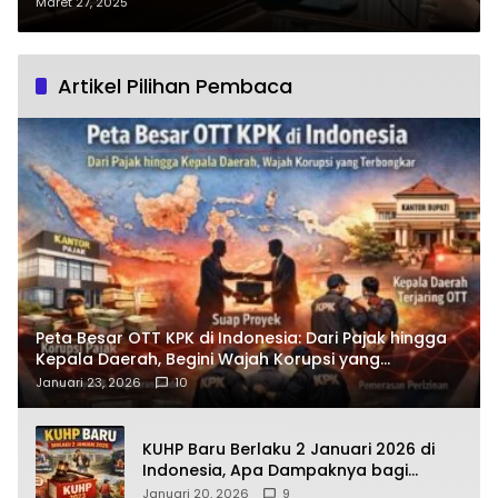
DPRD Panggil Bulog dan Dinas
Maret 27, 2025
Artikel Pilihan Pembaca
Peta Besar OTT KPK di Indonesia: Dari Pajak hingga
Kepala Daerah, Begini Wajah Korupsi yang
Terbongkar
Januari 23, 2026
10
KUHP Baru Berlaku 2 Januari 2026 di
Indonesia, Apa Dampaknya bagi
Kehidupan Warga? Ini Aturan Kunci
Januari 20, 2026
9