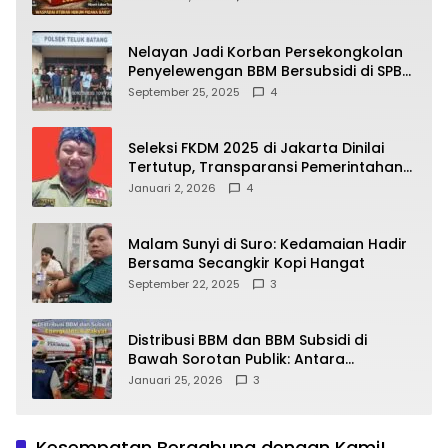
yang Wajib Dipahami Publik
Nelayan Jadi Korban Persekongkolan
Penyelewengan BBM Bersubsidi di SPBU
64.78809 Teluk Batang
September 25, 2025
4
Seleksi FKDM 2025 di Jakarta Dinilai
Tertutup, Transparansi Pemerintahan
Pramono–Rano Dipertanyakan
Januari 2, 2026
4
Malam Sunyi di Suro: Kedamaian Hadir
Bersama Secangkir Kopi Hangat
September 22, 2025
3
Distribusi BBM dan BBM Subsidi di
Bawah Sorotan Publik: Antara
Kepentingan Negara, Hak Konsumen,
Januari 25, 2026
3
dan Tantangan Pengawasan
Kesempatan Bergabung dengan Kami!